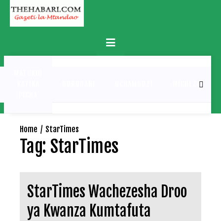
Skip
to
content
Primary
Menu
MATUKIO
KATIKA
BURUDANI
UCHAMBUZI
MICHEZO
PICHA
Home
StarTimes
Tag:
StarTimes
StarTimes Wachezesha Droo
ya Kwanza Kumtafuta