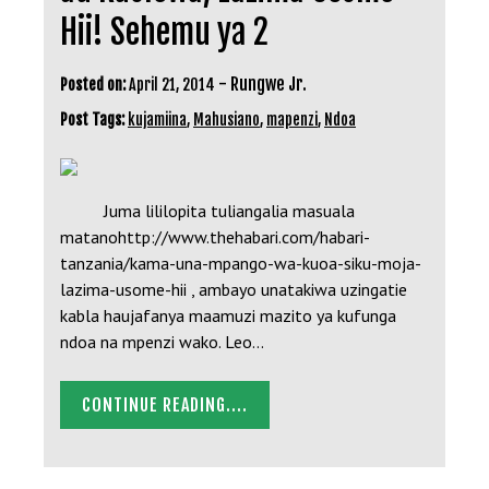
Hii! Sehemu ya 2
-
Rungwe Jr.
Posted on:
April 21, 2014
Post Tags:
kujamiina
,
Mahusiano
,
mapenzi
,
Ndoa
Juma lililopita tuliangalia masuala
matanohttp://www.thehabari.com/habari-
tanzania/kama-una-mpango-wa-kuoa-siku-moja-
lazima-usome-hii , ambayo unatakiwa uzingatie
kabla haujafanya maamuzi mazito ya kufunga
ndoa na mpenzi wako. Leo…
CONTINUE READING....