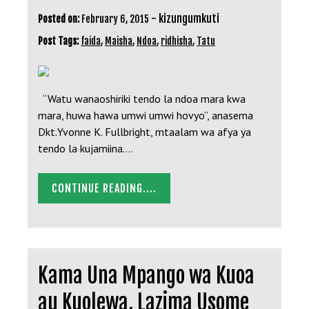
-
kizungumkuti
Posted on:
February 6, 2015
Post Tags:
faida
,
Maisha
,
Ndoa
,
ridhisha
,
Tatu
“Watu wanaoshiriki tendo la ndoa mara kwa
mara, huwa hawa umwi umwi hovyo”, anasema
Dkt.Yvonne K. Fullbright, mtaalam wa afya ya
tendo la kujamiina.…
CONTINUE READING....
Kama Una Mpango wa Kuoa
au Kuolewa, Lazima Usome