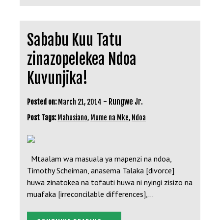
Sababu Kuu Tatu
zinazopelekea Ndoa
Kuvunjika!
-
Rungwe Jr.
Posted on:
March 21, 2014
Post Tags:
Mahusiano
,
Mume na Mke
,
Ndoa
Mtaalam wa masuala ya mapenzi na ndoa,
Timothy Scheiman, anasema Talaka [divorce]
huwa zinatokea na tofauti huwa ni nyingi zisizo na
muafaka [irreconcilable differences],…