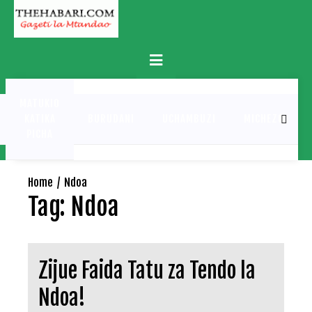
Skip
to
content
Primary
Menu
MATUKIO
KATIKA
BURUDANI
UCHAMBUZI
MICHEZO
PICHA
Home
Ndoa
Tag:
Ndoa
Zijue Faida Tatu za Tendo la
Ndoa!