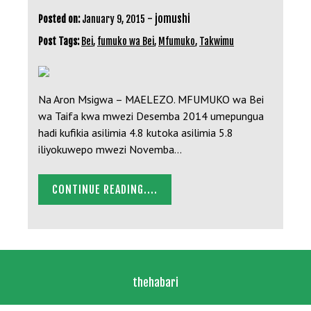
-
jomushi
Posted on:
January 9, 2015
Post Tags:
Bei
,
fumuko wa Bei
,
Mfumuko
,
Takwimu
Na Aron Msigwa – MAELEZO. MFUMUKO wa Bei
wa Taifa kwa mwezi Desemba 2014 umepungua
hadi kufikia asilimia 4.8 kutoka asilimia 5.8
iliyokuwepo mwezi Novemba…
CONTINUE READING....
thehabari