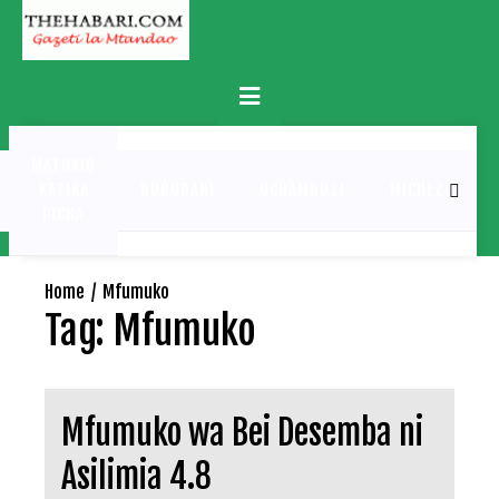
Skip
to
content
Primary
Menu
MATUKIO
KATIKA
BURUDANI
UCHAMBUZI
MICHEZO
PICHA
Home
Mfumuko
Tag:
Mfumuko
Mfumuko wa Bei Desemba ni
Asilimia 4.8