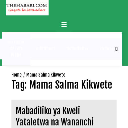
Skip
to
content
Primary
Menu
MATUKIO
KATIKA
BURUDANI
UCHAMBUZI
MICHEZO
PICHA
Home
Mama Salma Kikwete
Tag:
Mama Salma Kikwete
Mabadiliko ya Kweli
Yataletwa na Wananchi