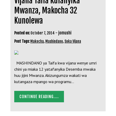
Vijana Taifa Kufanyika
Mwanza, Makocha 32
Kunolewa
-
jomushi
Posted on:
October 7, 2014
Post Tags:
Makocha
,
Mashindano
,
Soka Vijana
MASHINDANO ya Taifa kwa vijana wenye umri
chini ya miaka 12 yatafanyika Desemba mwaka
huu jijini Mwanza. Akizungumza wakati wa
kutangaza mpango wa programu…
CONTINUE READING....