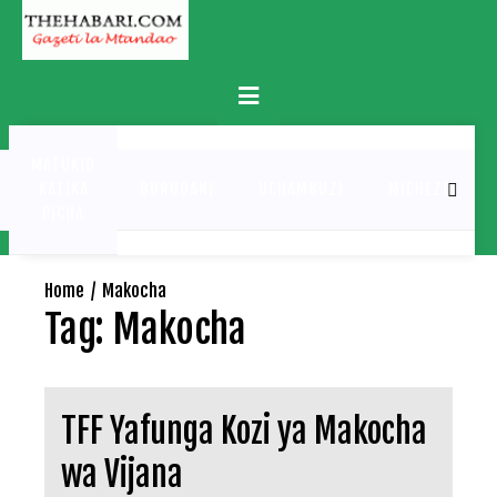
Skip
to
content
Primary
Menu
MATUKIO
KATIKA
BURUDANI
UCHAMBUZI
MICHEZO
PICHA
Home
Makocha
Tag:
Makocha
TFF Yafunga Kozi ya Makocha
wa Vijana