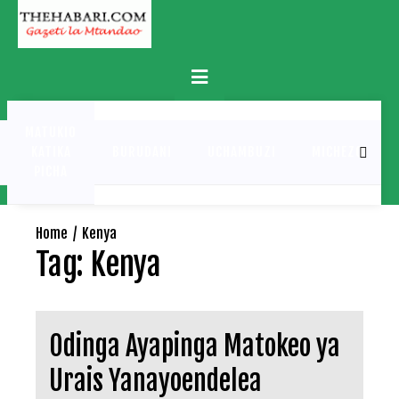
Skip
to
content
Primary
Menu
MATUKIO
KATIKA
BURUDANI
UCHAMBUZI
MICHEZO
PICHA
Home
Kenya
Tag:
Kenya
Odinga Ayapinga Matokeo ya
Urais Yanayoendelea