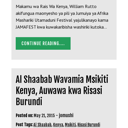
Makamu wa Rais Wa Kenya, William Rutto
akifungua maonyesho ya pili ya Jumuiya ya Afrika
Mashariki Utamaduni Festival yajulikanayo kama
JAMAFEST kwa kuwakaribisha washiriki kutoka…
CONTINUE READING....
Al Shaabab Wavamia Msikiti
Kenya, Auwawa kwa Risasi
Burundi
-
jomushi
Posted on:
May 21, 2015
Post Tags:
Al Shaabab
,
Kenya
,
Msikiti
,
Risasi Burundi