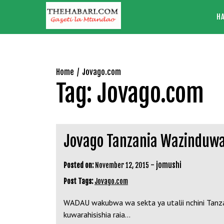
Skip
H
to
content
Home
Jovago.com
Tag:
Jovago.com
Jovago Tanzania Wazinduwa
-
jomushi
Posted on:
November 12, 2015
Post Tags:
Jovago.com
WADAU wakubwa wa sekta ya utalii nchini Tanzan
kuwarahisishia raia…