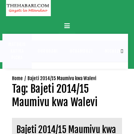
Skip
to
content
Primary
Menu
MATUKIO
KATIKA
BURUDANI
UCHAMBUZI
MICHEZO
PICHA
Home
Bajeti 2014/15 Maumivu kwa Walevi
Tag:
Bajeti 2014/15
Maumivu kwa Walevi
Bajeti 2014/15 Maumivu kwa