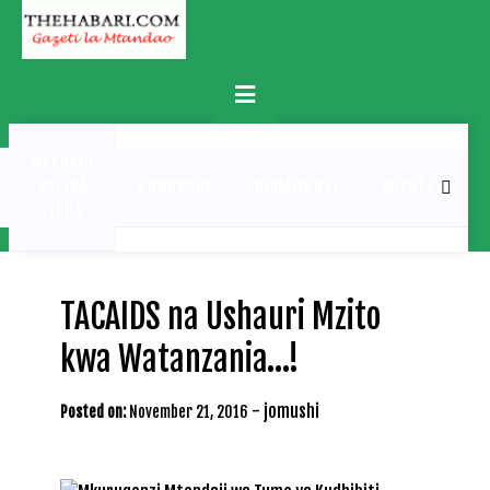
Skip
to
content
Primary
Menu
MATUKIO
KATIKA
BURUDANI
UCHAMBUZI
MICHEZO
PICHA
TACAIDS na Ushauri Mzito
kwa Watanzania…!
-
jomushi
Posted on:
November 21, 2016