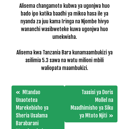
Alisema changamoto kubwa ya ugonjwa huo
bado ipo katika baadhi ya mikoa hasa ile ya
nyanda za juu kama Iringa na Njombe hivyo
wananchi wasibweteke kuwa ugonjwa huo
umekwisha.
Alisema kwa Tanzania Bara kunamaambukizi ya
asilimia 5.3 sawa na watu milioni mbili
waliopata maambukizi.
Post
Mtandao
Taasisi ya Doris
navigation
Unaotetea
Mollel na
Marekebisho ya
Maadhimisho ya Siku
Sheria Usalama
ya Mtoto Njiti
Barabarani