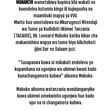
WANANCHI
wametakiwa kupima kila wakati na
kuendelea kutumia kinga ili kujiepusha na
maambuki mapya ya VVU.
Mwito huo umetolewa na Mkurugenzi Mtendaji
wa Tume ya Kudhibiti Ukimwi Tanzania
(TACAIDS), Dk. Leonard Maboko katika kikao cha
makamishina wapya wa tume hiyo kilichoketi
jijini Dar es Salaam juzi.
“Tunapaswa kuwa ni mikakati endelevu ya
kupambana na ugonjwa wa ukimwi kwani bado
kunachangamoto kubwa” alisema Maboko.
Maboko alisema watanzania wasidanganyike
kuwa ukimwi umekwisha ugonjwa huo bado
upo na ni changamoto kubwa.