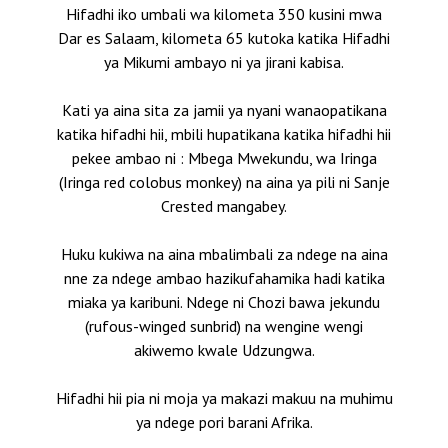
Hifadhi iko umbali wa kilometa 350 kusini mwa
Dar es Salaam, kilometa 65 kutoka katika Hifadhi
ya Mikumi ambayo ni ya jirani kabisa.
Kati ya aina sita za jamii ya nyani wanaopatikana
katika hifadhi hii, mbili hupatikana katika hifadhi hii
pekee ambao ni : Mbega Mwekundu, wa Iringa
(Iringa red colobus monkey) na aina ya pili ni Sanje
Crested mangabey.
Huku kukiwa na aina mbalimbali za ndege na aina
nne za ndege ambao hazikufahamika hadi katika
miaka ya karibuni. Ndege ni Chozi bawa jekundu
(rufous-winged sunbrid) na wengine wengi
akiwemo kwale Udzungwa.
Hifadhi hii pia ni moja ya makazi makuu na muhimu
ya ndege pori barani Afrika.