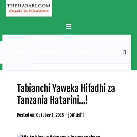
Skip
to
content
Primary
Menu
MATUKIO
KATIKA
BURUDANI
UCHAMBUZI
MICHEZO
PICHA
Tabianchi Yaweka Hifadhi za
Tanzania Hatarini…!
-
jomushi
Posted on:
October 1, 2015