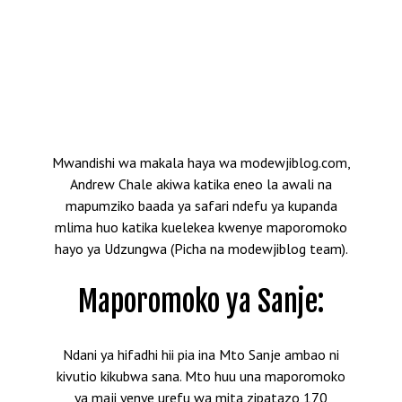
Mwandishi wa makala haya wa modewjiblog.com,
Andrew Chale akiwa katika eneo la awali na
mapumziko baada ya safari ndefu ya kupanda
mlima huo katika kuelekea kwenye maporomoko
hayo ya Udzungwa (Picha na modewjiblog team).
Maporomoko ya Sanje:
Ndani ya hifadhi hii pia ina Mto Sanje ambao ni
kivutio kikubwa sana. Mto huu una maporomoko
ya maji yenye urefu wa mita zipatazo 170