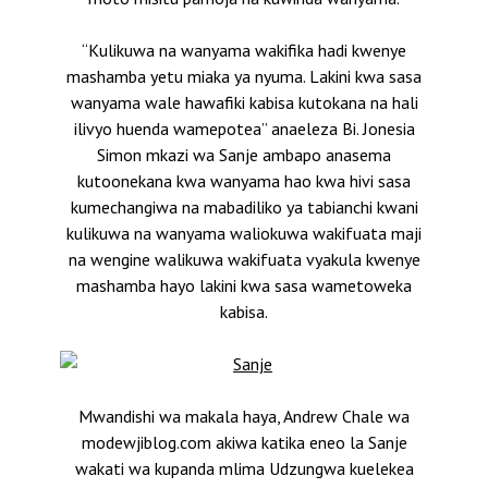
“Kulikuwa na wanyama wakifika hadi kwenye
mashamba yetu miaka ya nyuma. Lakini kwa sasa
wanyama wale hawafiki kabisa kutokana na hali
ilivyo huenda wamepotea” anaeleza Bi. Jonesia
Simon mkazi wa Sanje ambapo anasema
kutoonekana kwa wanyama hao kwa hivi sasa
kumechangiwa na mabadiliko ya tabianchi kwani
kulikuwa na wanyama waliokuwa wakifuata maji
na wengine walikuwa wakifuata vyakula kwenye
mashamba hayo lakini kwa sasa wametoweka
kabisa.
Mwandishi wa makala haya, Andrew Chale wa
modewjiblog.com akiwa katika eneo la Sanje
wakati wa kupanda mlima Udzungwa kuelekea