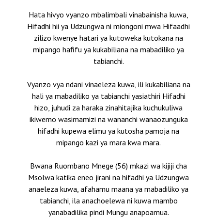
Hata hivyo vyanzo mbalimbali vinabainisha kuwa,
Hifadhi hii ya Udzungwa ni miongoni mwa Hifaadhi
zilizo kwenye hatari ya kutoweka kutokana na
mipango hafifu ya kukabiliana na mabadiliko ya
tabianchi.
Vyanzo vya ndani vinaeleza kuwa, ili kukabiliana na
hali ya mabadiliko ya tabianchi yasiathiri Hifadhi
hizo, juhudi za haraka zinahitajika kuchukuliwa
ikiwemo wasimamizi na wananchi wanaozunguka
hifadhi kupewa elimu ya kutosha pamoja na
mipango kazi ya mara kwa mara.
Bwana Ruombano Mnege (56) mkazi wa kijiji cha
Msolwa katika eneo jirani na hifadhi ya Udzungwa
anaeleza kuwa, afahamu maana ya mabadiliko ya
tabianchi, ila anachoelewa ni kuwa mambo
yanabadilika pindi Mungu anapoamua.