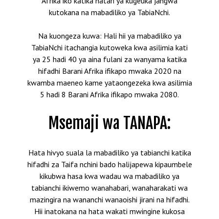
Afrika iko katika hatari ya kugeuka jangwa
kutokana na mabadiliko ya TabiaNchi.
Na kuongeza kuwa: Hali hii ya mabadiliko ya
TabiaNchi itachangia kutoweka kwa asilimia kati
ya 25 hadi 40 ya aina fulani za wanyama katika
hifadhi Barani Afrika ifikapo mwaka 2020 na
kwamba maeneo kame yataongezeka kwa asilimia
5 hadi 8 Barani Afrika ifikapo mwaka 2080.
Msemaji wa TANAPA:
Hata hivyo suala la mabadiliko ya tabianchi katika
hifadhi za Taifa nchini bado halijapewa kipaumbele
kikubwa hasa kwa wadau wa mabadiliko ya
tabianchi ikiwemo wanahabari, wanaharakati wa
mazingira na wananchi wanaoishi jirani na hifadhi.
Hii inatokana na hata wakati mwingine kukosa