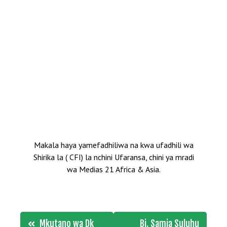
Makala haya yamefadhiliwa na kwa ufadhili wa
Shirika la ( CFI) la nchini Ufaransa, chini ya mradi
wa Medias 21 Africa & Asia.
Post
Mkutano wa Dk
Bi. Samia Suluhu