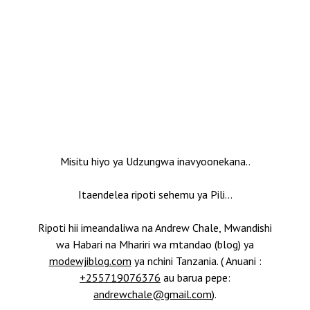
Misitu hiyo ya Udzungwa inavyoonekana..
Itaendelea ripoti sehemu ya Pili…
Ripoti hii imeandaliwa na Andrew Chale, Mwandishi
wa Habari na Mhariri wa mtandao (blog) ya
modewjiblog.com
ya nchini Tanzania. ( Anuani :
+255719076376
au barua pepe:
andrewchale@gmail.com
).