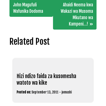
navigation
John Magufuli
Ahaidi Neema kwa
Wafunika Dodoma
Wakazi wa Musoma
Mkutano wa
Kampeni…!
Related Post
Hizi ndizo faida za kusomesha
watoto wa kike
Posted on:
September 13, 2011
-
jomushi