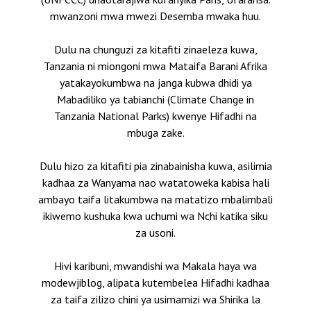
mwanzoni mwa mwezi Desemba mwaka huu.
Dulu na chunguzi za kitafiti zinaeleza kuwa,
Tanzania ni miongoni mwa Mataifa Barani Afrika
yatakayokumbwa na janga kubwa dhidi ya
Mabadiliko ya tabianchi (Climate Change in
Tanzania National Parks) kwenye Hifadhi na
mbuga zake.
Dulu hizo za kitafiti pia zinabainisha kuwa, asilimia
kadhaa za Wanyama nao watatoweka kabisa hali
ambayo taifa litakumbwa na matatizo mbalimbali
ikiwemo kushuka kwa uchumi wa Nchi katika siku
za usoni.
Hivi karibuni, mwandishi wa Makala haya wa
modewjiblog, alipata kutembelea Hifadhi kadhaa
za taifa zilizo chini ya usimamizi wa Shirika la