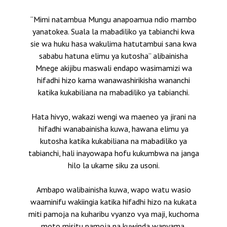
“Mimi natambua Mungu anapoamua ndio mambo
yanatokea. Suala la mabadiliko ya tabianchi kwa
sie wa huku hasa wakulima hatutambui sana kwa
sababu hatuna elimu ya kutosha” alibainisha
Mnege akijibu maswali endapo wasimamizi wa
hifadhi hizo kama wanawashirikisha wananchi
katika kukabiliana na mabadiliko ya tabianchi.
Hata hivyo, wakazi wengi wa maeneo ya jirani na
hifadhi wanabainisha kuwa, hawana elimu ya
kutosha katika kukabiliana na mabadiliko ya
tabianchi, hali inayowapa hofu kukumbwa na janga
hilo la ukame siku za usoni.
Ambapo walibainisha kuwa, wapo watu wasio
waaminifu wakiingia katika hifadhi hizo na kukata
miti pamoja na kuharibu vyanzo vya maji, kuchoma
moto misitu pamoja na kuwinda wanyama.