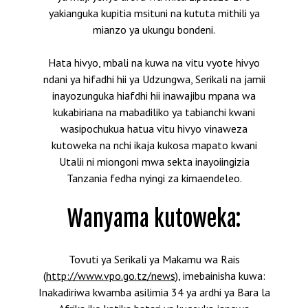
yakianguka kupitia msituni na kututa mithili ya
mianzo ya ukungu bondeni.
Hata hivyo, mbali na kuwa na vitu vyote hivyo
ndani ya hifadhi hii ya Udzungwa, Serikali na jamii
inayozunguka hiafdhi hii inawajibu mpana wa
kukabiriana na mabadiliko ya tabianchi kwani
wasipochukua hatua vitu hivyo vinaweza
kutoweka na nchi ikaja kukosa mapato kwani
Utalii ni miongoni mwa sekta inayoiingizia
Tanzania fedha nyingi za kimaendeleo.
Wanyama kutoweka:
Tovuti ya Serikali ya Makamu wa Rais
(
http://www.vpo.go.tz/news
), imebainisha kuwa:
Inakadiriwa kwamba asilimia 34 ya ardhi ya Bara la