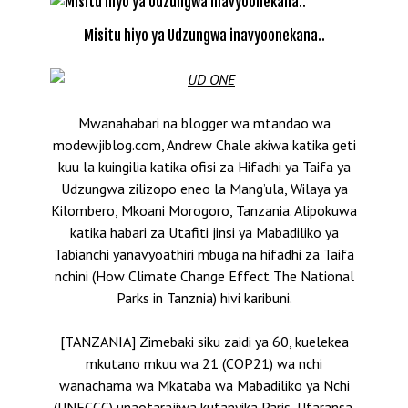
Misitu hiyo ya Udzungwa inavyoonekana..
Mwanahabari na blogger wa mtandao wa
modewjiblog.com, Andrew Chale akiwa katika geti
kuu la kuingilia katika ofisi za Hifadhi ya Taifa ya
Udzungwa zilizopo eneo la Mang’ula, Wilaya ya
Kilombero, Mkoani Morogoro, Tanzania. Alipokuwa
katika habari za Utafiti jinsi ya Mabadiliko ya
Tabianchi yanavyoathiri mbuga na hifadhi za Taifa
nchini (How Climate Change Effect The National
Parks in Tanznia) hivi karibuni.
[TANZANIA] Zimebaki siku zaidi ya 60, kuelekea
mkutano mkuu wa 21 (COP21) wa nchi
wanachama wa Mkataba wa Mabadiliko ya Nchi
(UNFCCC) unaotarajiwa kufanyika Paris, Ufaransa.