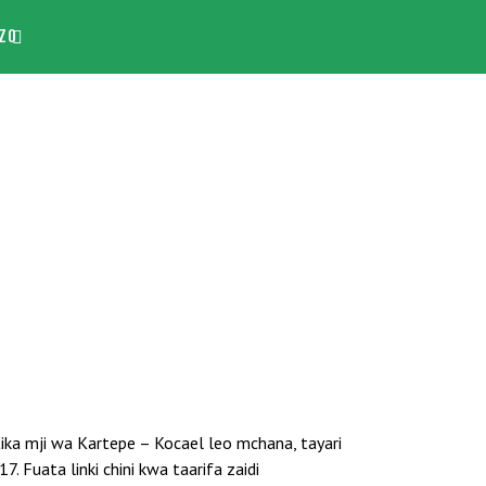
ZO
atika mji wa Kartepe – Kocael leo mchana, tayari
 Fuata linki chini kwa taarifa zaidi