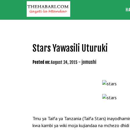
Skip
H
to
content
Stars Yawasili Uturuki
-
jomushi
Posted on:
August 24, 2015
Tmu ya Taifa ya Tanzania (Taifa Stars) inayodhamin
kwa kambi ya wiki moja kujiandaa na mchezo dhidi 