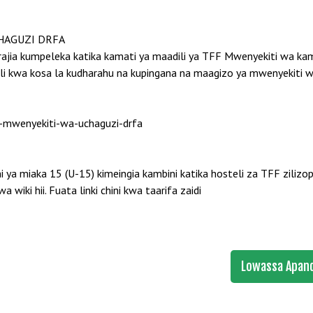
HAGUZI DRFA
tarajia kumpeleka katika kamati ya maadili ya TFF Mwenyekiti wa ka
li kwa kosa la kudharahu na kupingana na maagizo ya mwenyekiti wa
i-mwenyekiti-wa-uchaguzi-drfa
ni ya miaka 15 (U-15) kimeingia kambini katika hosteli za TFF zilizo
iki hii. Fuata linki chini kwa taarifa zaidi
Lowassa Apand