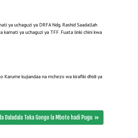
mati ya uchaguzi ya DRFA Ndg. Rashid Saadallah
 kamati ya uchaguzi ya TFF. Fuata linki chini kwa
po Karume kujiandaa na mchezo wa kirafiki dhidi ya
a Daladala Toka Gongo la Mboto hadi Pugu