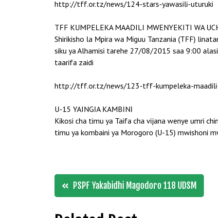
http://tff.or.tz/news/124-stars-yawasili-uturuki
TFF KUMPELEKA MAADILI MWENYEKITI WA UC
Shirikisho la Mpira wa Miguu Tanzania (TFF) lina
siku ya Alhamisi tarehe 27/08/2015 saa 9:00 alasi
taarifa zaidi
http://tff.or.tz/news/123-tff-kumpeleka-maadil
U-15 YAINGIA KAMBINI
Kikosi cha timu ya Taifa cha vijana wenye umri chi
timu ya kombaini ya Morogoro (U-15) mwishoni mwa w
Post
PSPF Yakabidhi Magodoro 118 UDSM
navigation