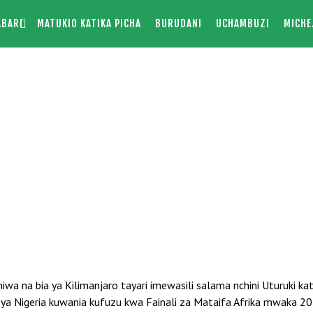
ABARI
MATUKIO KATIKA PICHA
BURUDANI
UCHAMBUZI
MICHE
iwa na bia ya Kilimanjaro tayari imewasili salama nchini Uturuki k
ya Nigeria kuwania kufuzu kwa Fainali za Mataifa Afrika mwaka 2017.