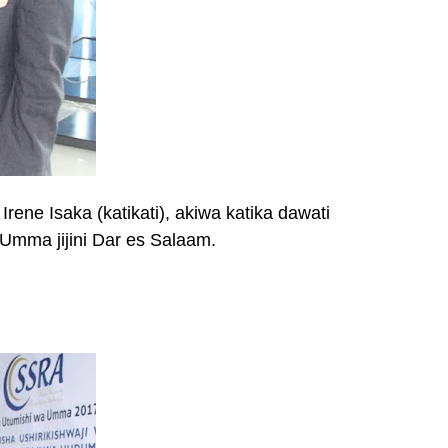
Irene Isaka (katikati), akiwa katika dawati
Umma jijini Dar es Salaam.