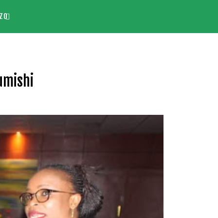
ZO
umishi