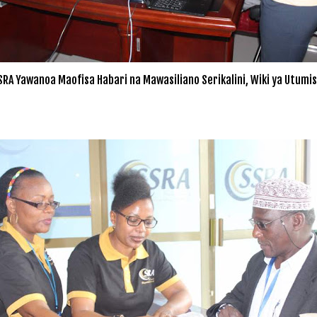
SRA Yawanoa Maofisa Habari na Mawasiliano Serikalini, Wiki ya Utumis