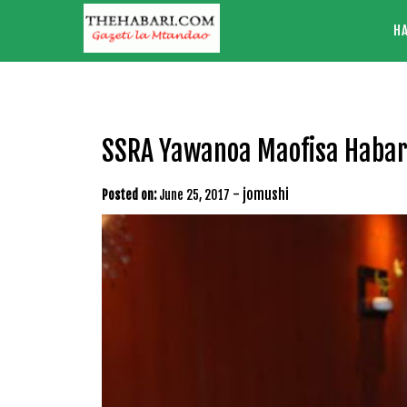
Skip
H
to
content
SSRA Yawanoa Maofisa Habari
-
jomushi
Posted on:
June 25, 2017