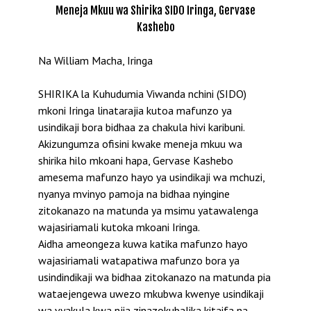
Meneja Mkuu wa Shirika SIDO Iringa, Gervase
Kashebo
Na William Macha, Iringa
SHIRIKA la Kuhudumia Viwanda nchini (SIDO)
mkoni Iringa linatarajia kutoa mafunzo ya
usindikaji bora bidhaa za chakula hivi karibuni.
Akizungumza ofisini kwake meneja mkuu wa
shirika hilo mkoani hapa, Gervase Kashebo
amesema mafunzo hayo ya usindikaji wa mchuzi,
nyanya mvinyo pamoja na bidhaa nyingine
zitokanazo na matunda ya msimu yatawalenga
wajasiriamali kutoka mkoani Iringa.
Aidha ameongeza kuwa katika mafunzo hayo
wajasiriamali watapatiwa mafunzo bora ya
usindindikaji wa bidhaa zitokanazo na matunda pia
wataejengewa uwezo mkubwa kwenye usindikaji
wa vyakula kwa njia zinazokubalika kitaifa na