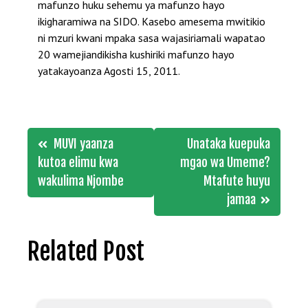
mafunzo huku sehemu ya mafunzo hayo
ikigharamiwa na SIDO. Kasebo amesema mwitikio
ni mzuri kwani mpaka sasa wajasiriamali wapatao
20 wamejiandikisha kushiriki mafunzo hayo
yatakayoanza Agosti 15, 2011.
Post
MUVI yaanza
Unataka kuepuka
navigation
kutoa elimu kwa
mgao wa Umeme?
wakulima Njombe
Mtafute huyu
jamaa
Related Post