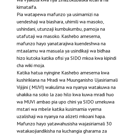
kimataifa.
Pia watapewa mafunzo ya usimamizi na
uendeshaji wa biashara, uhimili wa masoko,
ushindani, utunzaji kumbukumbu, pamoja na
utafutaji wa masoko. Kashebo amesema,
mafunzo hayo yanatarajiwa kuendeshwa na
mtaalamu wa masuala ya usindikaji wa bidhaa
hizo kutoka katika ofisi ya SIDO mkoa kwa kipindi
cha wiki moja.
Katika hatua nyingine Kashebo amesema kwa
kushirikiana na Mradi wa Muunganisho Ujasiriamali
Vijijini ( MUVI) wakulima wa nyanya watakuwa na
uhakika na soko la zao hilo kwa kuwa mradi huo
wa MUVI ambao pia upo chini ya SIDO umekuwa
mstari wa mbele katika kusimamia vyema
uzalishaji wa nyanya na alizeti mkoani hapa.
Mafunzo hayo yatawahusisha wajasiriamali 30
watakaojiandikisha na kuchangia gharama za