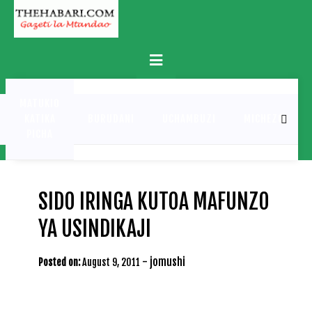
Skip
to
content
Primary
Menu
MATUKIO
KATIKA
BURUDANI
UCHAMBUZI
MICHEZO
PICHA
SIDO IRINGA KUTOA MAFUNZO
YA USINDIKAJI
-
jomushi
Posted on:
August 9, 2011