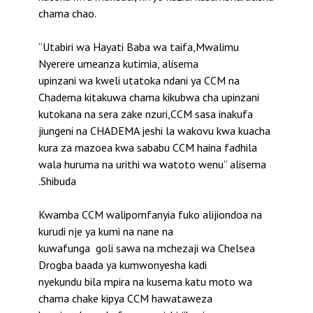
chama chao.
“Utabiri wa Hayati Baba wa taifa,Mwalimu
Nyerere umeanza kutimia, alisema
upinzani wa kweli utatoka ndani ya CCM na
Chadema kitakuwa chama kikubwa cha upinzani
kutokana na sera zake nzuri,CCM sasa inakufa
jiungeni na CHADEMA jeshi la wakovu kwa kuacha
kura za mazoea kwa sababu CCM haina fadhila
wala huruma na urithi wa watoto wenu” alisema
.Shibuda
Kwamba CCM walipomfanyia fuko alijiondoa na
kurudi nje ya kumi na nane na
kuwafunga goli sawa na mchezaji wa Chelsea
Drogba baada ya kumwonyesha kadi
nyekundu bila mpira na kusema katu moto wa
chama chake kipya CCM hawataweza