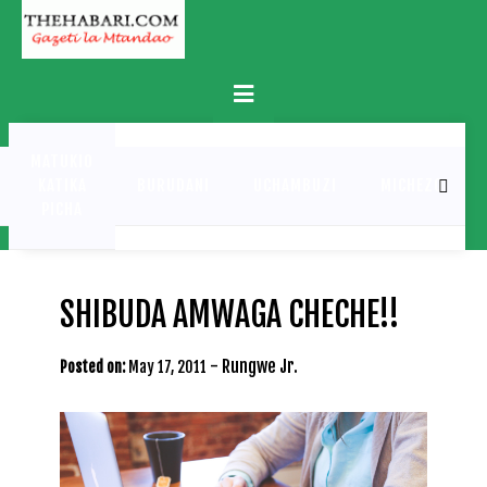
Skip
to
content
Primary
Menu
MATUKIO
KATIKA
BURUDANI
UCHAMBUZI
MICHEZO
PICHA
SHIBUDA AMWAGA CHECHE!!
-
Rungwe Jr.
Posted on:
May 17, 2011