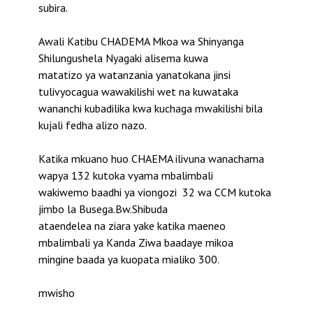
subira.
Awali Katibu CHADEMA Mkoa wa Shinyanga
Shilungushela Nyagaki alisema kuwa
matatizo ya watanzania yanatokana jinsi
tulivyocagua wawakilishi wet na kuwataka
wananchi kubadilika kwa kuchaga mwakilishi bila
kujali fedha alizo nazo.
Katika mkuano huo CHAEMA ilivuna wanachama
wapya 132 kutoka vyama mbalimbali
wakiwemo baadhi ya viongozi 32 wa CCM kutoka
jimbo la Busega.Bw.Shibuda
ataendelea na ziara yake katika maeneo
mbalimbali ya Kanda Ziwa baadaye mikoa
mingine baada ya kuopata mialiko 300.
mwisho