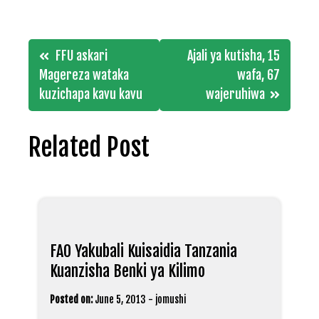
Post
FFU askari
Ajali ya kutisha, 15
navigation
Magereza wataka
wafa, 67
kuzichapa kavu kavu
wajeruhiwa
Related Post
FAO Yakubali Kuisaidia Tanzania
Kuanzisha Benki ya Kilimo
Posted on:
June 5, 2013
-
jomushi