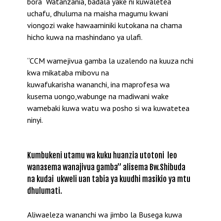
bora Watanzania, badala yake ni kuwaletea
uchafu, dhuluma na maisha magumu kwani
viongozi wake hawaaminiki kutokana na chama
hicho kuwa na mashindano ya ulafi.
“CCM wamejivua gamba la uzalendo na kuuza nchi
kwa mikataba mibovu na
kuwafukarisha wananchi, ina maprofesa wa
kusema uongo,wabunge na madiwani wake
wamebaki kuwa watu wa posho si wa kuwatetea
ninyi.
Kumbukeni utamu wa kuku huanzia utotoni leo
wanasema wanajivua gamba” alisema Bw.Shibuda
na kudai ukweli uan tabia ya kuudhi masikio ya mtu
dhulumati.
Aliwaeleza wananchi wa jimbo la Busega kuwa