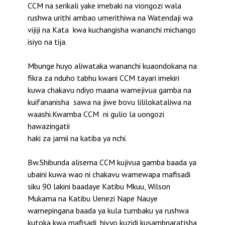
CCM na serikali yake imebaki na viongozi wala
rushwa urithi ambao umerithiwa na Watendaji wa
vijiji na Kata kwa kuchangisha wananchi michango
isiyo na tija.
Mbunge huyo aliwataka wananchi kuaondokana na
fikra za nduho tabhu kwani CCM tayari imekiri
kuwa chakavu ndiyo maana wamejivua gamba na
kuifananisha sawa na jiwe bovu lililokataliwa na
waashi.Kwamba CCM ni gulio la uongozi
hawazingatii
haki za jamii na katiba ya nchi.
Bw.Shibunda alisema CCM kujivua gamba baada ya
ubaini kuwa wao ni chakavu wamewapa mafisadi
siku 90 lakini baadaye Katibu Mkuu, Wilson
Mukama na Katibu Uenezi Nape Nauye
wamepingana baada ya kula tumbaku ya rushwa
kutoka kwa mafisadi, hivyo kuzidi kusambnaratisha