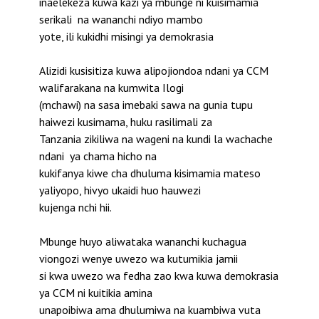
inaelekeza kuwa kazi ya mbunge ni kuisimamia
serikali na wananchi ndiyo mambo
yote, ili kukidhi misingi ya demokrasia
Alizidi kusisitiza kuwa alipojiondoa ndani ya CCM
walifarakana na kumwita Ilogi
(mchawi) na sasa imebaki sawa na gunia tupu
haiwezi kusimama, huku rasilimali za
Tanzania zikiliwa na wageni na kundi la wachache
ndani ya chama hicho na
kukifanya kiwe cha dhuluma kisimamia mateso
yaliyopo, hivyo ukaidi huo hauwezi
kujenga nchi hii.
Mbunge huyo aliwataka wananchi kuchagua
viongozi wenye uwezo wa kutumikia jamii
si kwa uwezo wa fedha zao kwa kuwa demokrasia
ya CCM ni kuitikia amina
unapoibiwa ama dhulumiwa na kuambiwa vuta