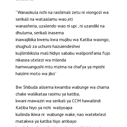
“Wanaokula nchi na rasilimali zetu ni viongozi wa
serikali na wataalamu wao,eti
wanasheria, uzalendo wao ni upi , ni uzandiki na
dhuluma, serikali inasema
inawajibika kwenu kwa mujibu wa Katiba waongo,
shughuli za uchumi hazuiendeshwi
kujilimbikizia mali.Ndiyo sababu waliponifania fujo
nikasea utelezi wa mlenda
hamwuangushi mtu mzima na chafya ya mpishi
haizimi moto wa jiko”
Bw. Shibuda alisema kwamba wabunge wa chama
chake waliikataa rasimu ya katiba,
kwani mawaziri wa serikali ya CCM hawailindi
Katiba hiyo ya nchi waliyoapa
kuilinda ikiwa ni wabunge wake, nao watekelezi
matakwa ya katiba hiyo ambayo