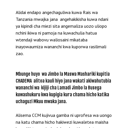
Alidai endapo angechaguliwa kuwa Rais wa
Tanzania mwajka jana angehakikisha kuwa ndani
ya kipindi cha miezi sita angemaliza uozo uliopo
nchini ikiwa ni pamoja na kuwachulia hatua
wtendaji wabovu waliosaini mikataba
inayowaumiza wananchi kwa kuporwa rasilimali
zao.
Mbunge huyo wa Jimbo la Maswa Mashariki kupitia
CHADEMA alitoa kauli hiyo jana wakati akiwahutubia
wananchi wa kijiji cha Lamadi Jimbo la Busega
kuwashukuru kwa kupigia kura chama hicho katika
uchaguzi Mkuu mwaka jana.
Alisema CCM kujivua gamba ni uprofesa wa uongo
na katu chama hicho hakiwezi kuwaletea maisha