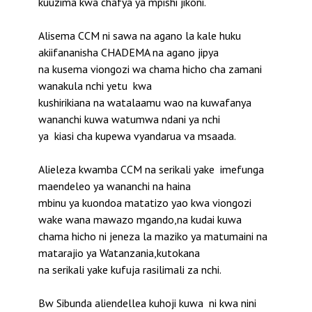
kuuzima kwa chafya ya mpishi jikoni.
Alisema CCM ni sawa na agano la kale huku
akiifananisha CHADEMA na agano jipya
na kusema viongozi wa chama hicho cha zamani
wanakula nchi yetu kwa
kushirikiana na watalaamu wao na kuwafanya
wananchi kuwa watumwa ndani ya nchi
ya kiasi cha kupewa vyandarua va msaada.
Alieleza kwamba CCM na serikali yake imefunga
maendeleo ya wananchi na haina
mbinu ya kuondoa matatizo yao kwa viongozi
wake wana mawazo mgando,na kudai kuwa
chama hicho ni jeneza la maziko ya matumaini na
matarajio ya Watanzania,kutokana
na serikali yake kufuja rasilimali za nchi.
Bw Sibunda aliendellea kuhoji kuwa ni kwa nini