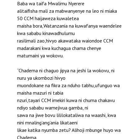
Baba wa taifa Mwalimu Nyerere
alitaifisha mali za mabwanyenye na leo ni miaka
50 CCM haijaweza kuwaletea
maisha bora,Watanzania na kuwafanya waendelee
kwa sababu kinawadhulumu
rasilimali zao,hivyo akawataka waiondoe CCM
madarakani kwa kuchagua chama chenye
matumaini ya wokovu.
“Chadema ni chaguo jipya na jeshi la wokovu, ni
nuru ya ukombozi hivyo
muondokane na fikra za nduho tabhu,ufunguo wa
maisha mazuri ni tabia
nzuri,tayari CCM imekiri kuwa ni chuma chakavu
ndiyo sababu wamejivua gamba, ni
sawa na jiwe bovu lililokataliwa na waashi, kwa
nini mnaling’ang’ania likataeni
likae katika nyumba zetu? Alihoji mbunge huyo wa
Chadema.