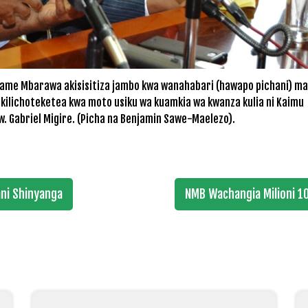
akame Mbarawa akisisitiza jambo kwa wanahabari (hawapo pichani) m
kilichoteketea kwa moto usiku wa kuamkia wa kwanza kulia ni Kaimu
w. Gabriel Migire. (Picha na Benjamin Sawe-Maelezo).
ani Shinyanga
NMB Wachangia Milioni 10