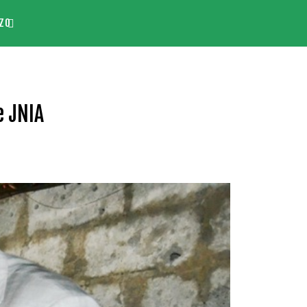
ZO
e JNIA