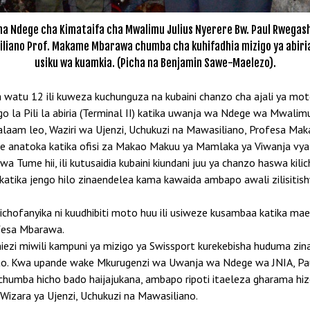
ha Ndege cha Kimataifa cha Mwalimu Julius Nyerere Bw. Paul Rwegas
iliano Prof. Makame Mbarawa chumba cha kuhifadhia mizigo ya abiri
usiku wa kuamkia. (Picha na Benjamin Sawe-Maelezo).
atu 12 ili kuweza kuchunguza na kubaini chanzo cha ajali ya moto
o la Pili la abiria (Terminal II) katika uwanja wa Ndege wa Mwalimu
s salaam leo, Waziri wa Ujenzi, Uchukuzi na Mawasiliano, Profes
 anatoka katika ofisi za Makao Makuu ya Mamlaka ya Viwanja vya 
a Tume hii, ili kutusaidia kubaini kiundani juu ya chanzo haswa k
tika jengo hilo zinaendelea kama kawaida ambapo awali zilisitis
chofanyika ni kuudhibiti moto huu ili usiweze kusambaa katika mae
ofesa Mbarawa.
iezi miwili kampuni ya mizigo ya Swissport kurekebisha huduma zi
di yao. Kwa upande wake Mkurugenzi wa Uwanja wa Ndege wa JNIA, 
chumba hicho bado haijajukana, ambapo ripoti itaeleza gharama hiz
Wizara ya Ujenzi, Uchukuzi na Mawasiliano.