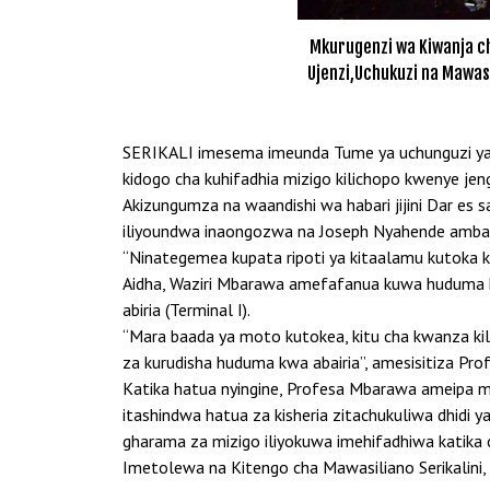
Mkurugenzi wa Kiwanja c
Ujenzi,Uchukuzi na Mawas
SERIKALI imesema imeunda Tume ya uchunguzi ya w
kidogo cha kuhifadhia mizigo kilichopo kwenye jeng
Akizungumza na waandishi wa habari jijini Dar e
iliyoundwa inaongozwa na Joseph Nyahende ambae
“Ninategemea kupata ripoti ya kitaalamu kutoka kw
Aidha, Waziri Mbarawa amefafanua kuwa huduma ka
abiria (Terminal I).
“Mara baada ya moto kutokea, kitu cha kwanza kili
za kurudisha huduma kwa abairia”, amesisitiza Pr
Katika hatua nyingine, Profesa Mbarawa ameipa m
itashindwa hatua za kisheria zitachukuliwa dhi
gharama za mizigo iliyokuwa imehifadhiwa katika 
Imetolewa na Kitengo cha Mawasiliano Serikalini, 