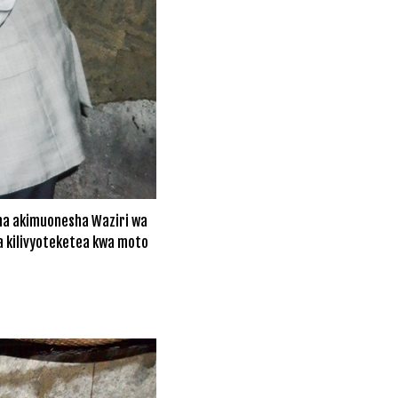
ha akimuonesha Waziri wa
a kilivyoteketea kwa moto