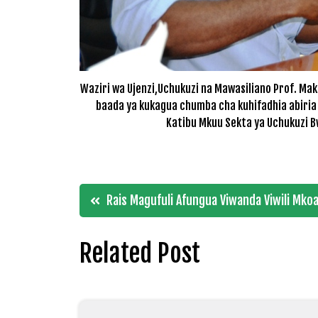
Waziri wa Ujenzi,Uchukuzi na Mawasiliano Prof. M
baada ya kukagua chumba cha kuhifadhia abiria 
Katibu Mkuu Sekta ya Uchukuzi B
Post
Rais Magufuli Afungua Viwanda Viwili Mko
navigation
Related Post