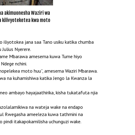
ha akimuonesha Waziri wa
a kilivyoteketea kwa moto
 iliyotokea jana saa Tano usiku katika chumba
 Julius Nyerere.
a Makame Mbarawa amesema kuwa Tume hiyo
Ndege nchini.
ilichopelekea moto huu”, amesema Waziri Mbarawa.
hwa na kuhamishiwa katika Jengo la Kwanza la
neo ambayo hayajaathirika, kisha tukatafuta njia
nazolalamikiwa na wateja wake na endapo
Paul Rwegasha ameeleza kuwa tathmini na
o pindi itakapokamilisha uchunguzi wake.