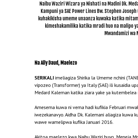
Naibu Waziri Wizara ya Nishati na Madini Dk. Me
Kampuni ya SAE Power Lines Bw. Stephen Joseph 
kuhakikisha umeme unaanza kuwaka katika mitamb
kimeshakamilika katika mradi huo na malipo y
Mwandamizi wa M
Na Ally Daud, Maelezo
SERIKALI
imeliagiza Shirika la Umeme nchini (T
vipozeo (Transformer) ya Italy (SAE) ili kusaidia u
Medard Kaleman katika ziara yake ya kutembelea m
Amesema kuwa ni vema hadi kufikia Februari mw
iwezekanavyo. Aidha Dk. Kalemani aliagiza kuwa 
wawe wamelipwa kufika Januari 2016.
Akitoa maelezo kwa Naibu Waziri huyo, Meneja M