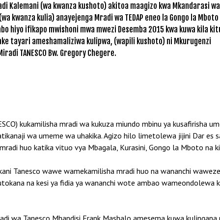
dadi Kalemani (wa kwanza kushoto) akitoa maagizo kwa Mkandarasi wa
(wa kwanza kulia) anayejenga Mradi wa TEDAP eneo la Gongo la Mboto
o hiyo ifikapo mwishoni mwa mwezi Desemba 2015 kwa kuwa kila kit
ake tayari ameshamaliziwa kulipwa, (wapili kushoto) ni Mkurugenzi
iradi TANESCO Bw. Gregory Chegere.
ANESCO) kukamilisha mradi wa kukuza miundo mbinu ya kusafirisha
patikanaji wa umeme wa uhakika. Agizo hilo limetolewa jijini Dar es 
radi huo katika vituo vya Mbagala, Kurasini, Gongo la Mboto na k
akani Tanesco wawe wamekamilisha mradi huo na wananchi wawez
kutokana na kesi ya fidia ya wananchi wote ambao wameondolewa k
radi wa Tanesco Mhandisi Frank Mashalo amesema kuwa kulingana 