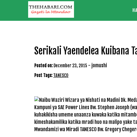
Skip
H
to
content
Serikali Yaendelea Kuibana 
-
jomushi
Posted on:
December 23, 2015
Post Tags:
TANESCO