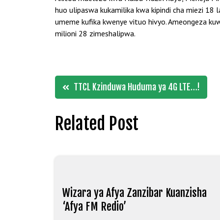
huo ulipaswa kukamilika kwa kipindi cha miezi 18 
umeme kufika kwenye vituo hivyo. Ameongeza kuwa 
milioni 28 zimeshalipwa.
Post
TTCL Kzinduwa Huduma ya 4G LTE…!
navigation
Related Post
Wizara ya Afya Zanzibar Kuanzisha
‘Afya FM Redio’