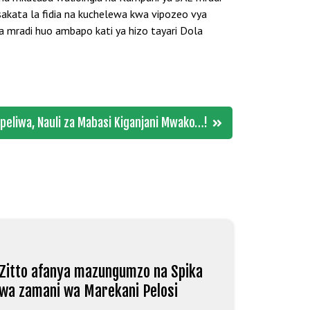
sakata la fidia na kuchelewa kwa vipozeo vya
a mradi huo ambapo kati ya hizo tayari Dola
apeliwa, Nauli za Mabasi Kiganjani Mwako…!
Zitto afanya mazungumzo na Spika
wa zamani wa Marekani Pelosi