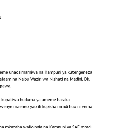
u
 umeme unaosimamiwa na Kampuni ya kutengeneza
salaam na Naibu Waziri wa Nishati na Madini, Dk.
ipawa.
e kupatiwa huduma ya umeme haraka
wenye maeneo yao ili kupisha mradi huo ni vema
na mkataba walioingia na Kampuni ya SAE mradi