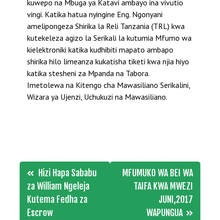
kuwepo na Mbuga ya Katavi ambayo ina vivutio
vingi. Katika hatua nyingine Eng. Ngonyani
amelipongeza Shirika la Reli Tanzania (TRL) kwa
kutekeleza agizo la Serikali la kutumia Mfumo wa
kielektroniki katika kudhibiti mapato ambapo
shirika hilo limeanza kukatisha tiketi kwa njia hiyo
katika stesheni za Mpanda na Tabora.
Imetolewa na Kitengo cha Mawasiliano Serikalini,
Wizara ya Ujenzi, Uchukuzi na Mawasiliano.
Post
Hizi Hapa Sababu
MFUMUKO WA BEI WA
navigation
za William Ngeleja
TAIFA KWA MWEZI
Kutema Fedha za
JUNI,2017
Escrow
WAPUNGUA