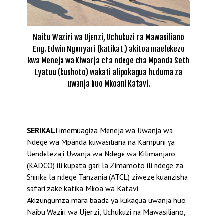
Naibu Waziri wa Ujenzi, Uchukuzi na Mawasiliano
Eng. Edwin Ngonyani (katikati) akitoa maelekezo
kwa Meneja wa Kiwanja cha ndege cha Mpanda Seth
Lyatuu (kushoto) wakati alipokagua huduma za
uwanja huo Mkoani Katavi.
SERIKALI
imemuagiza Meneja wa Uwanja wa
Ndege wa Mpanda kuwasiliana na Kampuni ya
Uendelezaji Uwanja wa Ndege wa Kilimanjaro
(KADCO) ili kupata gari la Zimamoto ili ndege za
Shirika la ndege Tanzania (ATCL) ziweze kuanzisha
safari zake katika Mkoa wa Katavi.
Akizungumza mara baada ya kukagua uwanja huo
Naibu Waziri wa Ujenzi, Uchukuzi na Mawasiliano,