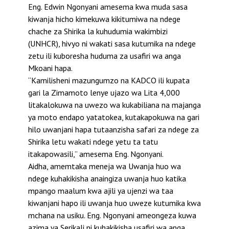
Eng. Edwin Ngonyani amesema kwa muda sasa
kiwanja hicho kimekuwa kikitumiwa na ndege
chache za Shirika la kuhudumia wakimbizi
(UNHCR), hivyo ni wakati sasa kutumika na ndege
zetu ili kuboresha huduma za usafiri wa anga
Mkoani hapa.
“Kamilisheni mazungumzo na KADCO ili kupata
gari la Zimamoto lenye ujazo wa Lita 4,000
litakalokuwa na uwezo wa kukabiliana na majanga
ya moto endapo yatatokea, kutakapokuwa na gari
hilo uwanjani hapa tutaanzisha safari za ndege za
Shirika letu wakati ndege yetu ta tatu
itakapowasili,” amesema Eng. Ngonyani.
Aidha, amemtaka meneja wa Uwanja huo wa
ndege kuhakikisha anaingiza uwanja huo katika
mpango maalum kwa ajili ya ujenzi wa taa
kiwanjani hapo ili uwanja huo uweze kutumika kwa
mchana na usiku. Eng. Ngonyani ameongeza kuwa
azima ya Serikali ni kuhakikisha usafiri wa anga