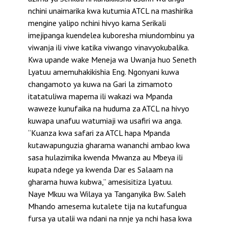
nchini unaimarika kwa kutumia ATCL na mashirika
mengine yalipo nchini hivyo kama Serikali
imejipanga kuendelea kuboresha miundombinu ya
viwanja ili viwe katika viwango vinavyokubalika.
Kwa upande wake Meneja wa Uwanja huo Seneth
Lyatuu amemuhakikishia Eng. Ngonyani kuwa
changamoto ya kuwa na Gari la zimamoto
itatatuliwa mapema ili wakazi wa Mpanda
waweze kunufaika na huduma za ATCL na hivyo
kuwapa unafuu watumiaji wa usafiri wa anga.
“Kuanza kwa safari za ATCL hapa Mpanda
kutawapunguzia gharama wananchi ambao kwa
sasa hulazimika kwenda Mwanza au Mbeya ili
kupata ndege ya kwenda Dar es Salaam na
gharama huwa kubwa,” amesisitiza Lyatuu.
Naye Mkuu wa Wilaya ya Tanganyika Bw. Saleh
Mhando amesema kutalete tija na kutafungua
fursa ya utalii wa ndani na nnje ya nchi hasa kwa