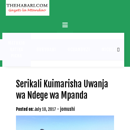
Skip
to
content
Primary
Menu
MATUKIO
KATIKA
BURUDANI
UCHAMBUZI
MICHEZO
PICHA
Serikali Kuimarisha Uwanja
wa Ndege wa Mpanda
-
jomushi
Posted on:
July 10, 2017