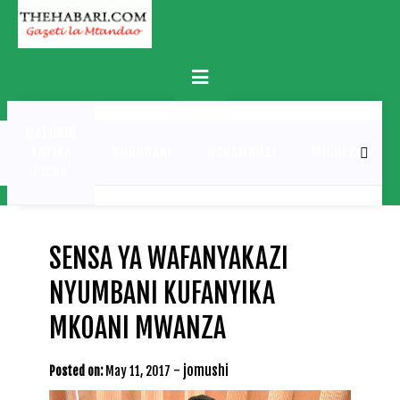
Skip
to
content
Primary
Menu
MATUKIO
KATIKA
BURUDANI
UCHAMBUZI
MICHEZO
PICHA
SENSA YA WAFANYAKAZI
NYUMBANI KUFANYIKA
MKOANI MWANZA
-
jomushi
Posted on:
May 11, 2017