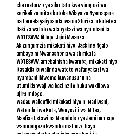
cha mafunzo ya siku tatu kwa viongozi wa
serikali za mitaa kutoka Wilaya za Nyamagana
na Ilemela yaliyoandaliwa na Shirika la kutetea
Haki za watoto wafanyakazi wa nyumbani la
WOTESAWA lililopo Jijini Mwanza.
Akizungumzia mikakati hiyo, Jackline Ngalo
ambaye ni Mwanasheria wa shirika la
WOTESAWA amebainisha kwamba, mikakati hiyo
itasaidia kuwalinda watoto wafanyakazi wa
nyumbani ikiwemo kuwanusuru na
utumikishwaji wa kazi nzito huku wakilipwa
ujira mdogo.
Wadau walioafiki mikakati hiyo ni Madiwani,
Watendaji wa Kata, Wenyeviti wa Mitaa,
Maafisa Ustawi na Maendeleo ya Jamii ambapo
wameongeza kwamba mafunzo hayo