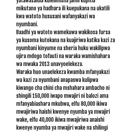
yatawasaidia kuielimisha jamii kupitia
mikutano ya hadhara ili kuepukana na ukatili
kwa watoto hususani wafanyakazi wa
nyumbani.
Baadhi ya watoto wamekuwa wakikosa fursa
ya kusoma kutokana na kuajiriwa katika kazi za
nyumbani kinyume na sheria huku wakilipwa
ujira mdogo tofauti na waraka wamishahara
wa mwaka 2013 unavyoelekeza.
Waraka huo unaelekeza kwamba mfanyakazi
wa kazi za nyumbani anapaswa kulipwa
kiwango cha chini cha mshahara ambacho ni
shingili 150,000 iwapo mwajiri ni balozi ama
mfanyabiashara mkubwa, elfu 80,000 ikiwa
mwajiriwa haishi kwenye nyumba ya mwajiri
wake, elfu 40,000 ikiwa mwajiriwa anaishi
kwenye nyumba ya mwajiri wake na shilingi