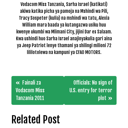
Vodacom Miss Tanzania, Sarha Israel (katikati)
akiwa katika picha ya pamoja na Mshindi wa Pili,
Tracy Sospeter (kulia) na mshindi wa tatu, Alexia
William mara baada ya kutangazwa usiku huu
kwenye ukumbi wa Mlimani City, jijini Dar es Salaam.
Kwa ushindi huo Sarha Israel anajinyakulia gari aina
ya Jeep Patriot lenye thamani ya shilingi milioni 72
lililotolewa na kampuni ya CFAO MOTORS.
Post
Fainali za
Officials: No sign of
navigation
Vodacom Miss
U.S. entry for terror
Tanzania 2011
plot
Related Post