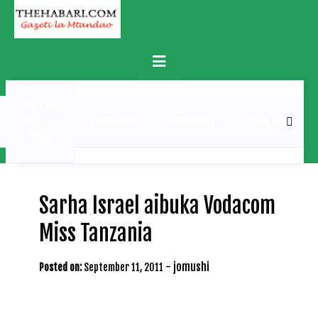
Skip
to
content
Primary
Menu
MATUKIO
KATIKA
BURUDANI
UCHAMBUZI
MICHEZO
PICHA
Sarha Israel aibuka Vodacom
Miss Tanzania
-
jomushi
Posted on:
September 11, 2011