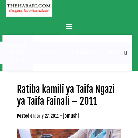
Skip
to
content
Primary
Menu
MATUKIO
KATIKA
BURUDANI
UCHAMBUZI
MICHEZO
PICHA
Ratiba kamili ya Taifa Ngazi
ya Taifa Fainali – 2011
-
jomushi
Posted on:
July 27, 2011