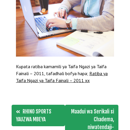
Kupata ratiba kamamili ya Taifa Ngazi ya Taifa
Fainali – 2011, tafadhali bofya hapa;
Ratiba ya
Taifa Ngazi ya Taifa Fainali – 2011 xx
Post
RHINO SPORTS
Maadui wa Serikali si
navigation
YAUZWA MBEYA
Chadema,
niwatendaji-