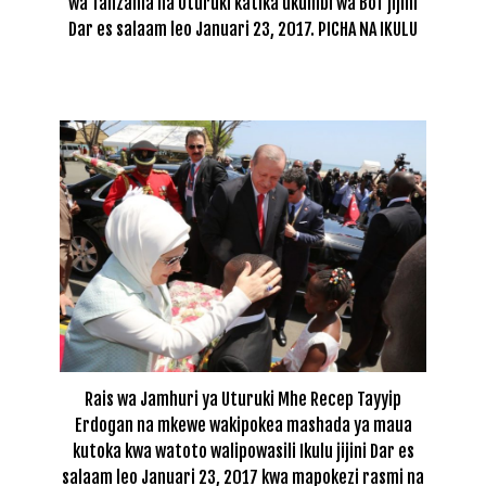
wa Tanzania na Uturuki katika ukumbi wa BoT jijini
Dar es salaam leo Januari 23, 2017. PICHA NA IKULU
Rais wa Jamhuri ya Uturuki Mhe Recep Tayyip
Erdogan na mkewe wakipokea mashada ya maua
kutoka kwa watoto walipowasili Ikulu jijini Dar es
salaam leo Januari 23, 2017 kwa mapokezi rasmi na