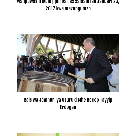
walipowasili Ikulu jijini Dar es salaam leo Januari 23,
2017 kwa mazungumzo
Rais wa Jamhuri ya Uturuki Mhe Recep Tayyip
Erdogan