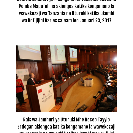
Pombe Magufuli na akiongea katika kongamano la
wawekezaji wa Tanzania na Uturuki katika ukumbi
wa BoT jijini Dar es salaam leo Januari 23, 2017
Rais wa Jamhuri ya Uturuki Mhe Recep Tayyip
Erdogan akiongea katika kongamano la wawekezaji