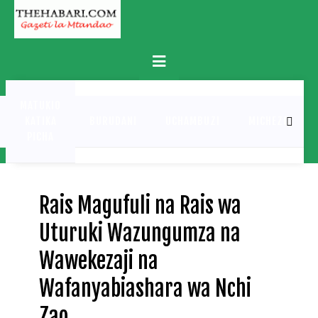
Skip
to
content
Primary
Menu
MATUKIO
KATIKA
BURUDANI
UCHAMBUZI
MICHEZO
PICHA
Rais Magufuli na Rais wa
Uturuki Wazungumza na
Wawekezaji na
Wafanyabiashara wa Nchi
Zao