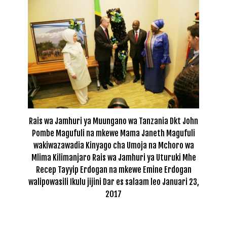
Rais wa Jamhuri ya Muungano wa Tanzania Dkt John
Pombe Magufuli na mkewe Mama Janeth Magufuli
wakiwazawadia Kinyago cha Umoja na Mchoro wa
Mlima Kilimanjaro Rais wa Jamhuri ya Uturuki Mhe
Recep Tayyip Erdogan na mkewe Emine Erdogan
walipowasili Ikulu jijini Dar es salaam leo Januari 23,
2017