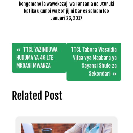
kongamano la wawekezaji wa Tanzania na Uturuki
katika ukumbi wa BoT jijini Dar es salaam leo
Januari 23, 2017
Post
TTCL YAZINDUWA
TTCL Tabora Wasaidia
navigation
HUDUMA YA 4G LTE
Vifaa vya Maabara ya
MKOANI MWANZA
Sayansi Shule za
Sekondari
Related Post