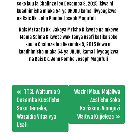
Rais Mstaafu Dk. Jakaya Mrisho Kikwete na mkewe
Mama Salma Kikwete wakifanya usafi katika soko
kuu la Chalinze leo Desemba 9, 2015 ikiwa ni
kuadhimisha miaka 54 ya UHURU kama ilivyoagizwa
na Rais Dk. John Pombe Joseph Magufuli
Post
TTCL Waitumia 9
Waziri Mkuu Majaliwa
navigation
Desemba Kusafisha
Asafisha Soko
Soko Temeke,
Kariakoo, Viongozi
Wasaidia Vifaa vya
Waitwa Kujieleza
Usafi