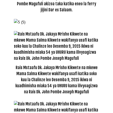
Pombe Magufuli akizoa taka katika eneo la ferry
jijini Dar es Salaam.
Rais Mstaafu Dk. Jakaya Mrisho Kikwete na mkewe
Mama Salma Kikwete wakifanya usafi katika soko
kuu la Chalinze leo Desemba 9, 2015 ikiwa ni
kuadhimisha miaka 54 ya UHURU kama ilivyoagizwa
na Rais Dk. John Pombe Joseph Magufuli