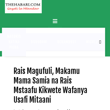
Skip
to
content
Primary
Menu
MATUKIO
KATIKA
BURUDANI
UCHAMBUZI
MICHEZO
PICHA
Rais Magufuli, Makamu
Mama Samia na Rais
Mstaafu Kikwete Wafanya
Usafi Mitaani