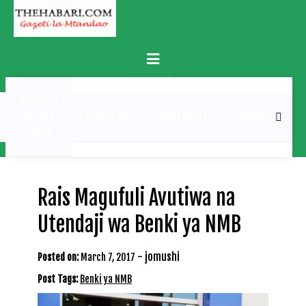
Skip
to
content
Primary
Menu
MATUKIO
KATIKA
BURUDANI
UCHAMBUZI
MICHEZO
PICHA
Rais Magufuli Avutiwa na
Utendaji wa Benki ya NMB
-
jomushi
Posted on:
March 7, 2017
Post Tags:
Benki ya NMB