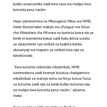
kuliko unaotumika zaidi kwa sasa wa malipo kwa
kutumia pesa taslim.
Hayo yamesemwa na Mkurugenzi Mkuu wa NMB,
Ineke Bussemaker wakati wa ufunguzi wa Kituo
cha Kibiashara cha Mtwara na kueleza kuwa nia ya
benki ni kuendelea kukua zaidi huku ikitoa suluhu
ya vipaumbele vya serikali na kujikita katika
ukusanyaji wa mapato ya serikali kwa njia za
kielektroniki.
“Kwa kutumia teknolijia mbalimbali, NMB
tumewekeza zaidi kwenye kutatua changamoto
mbalimbali za wateja wetu na hivyo kutoa fursa
za kutumia zaidi njia za benki kuliko kutumia njia
za malipo kwa kutumia pesa taslim,” alisema
Ineke.