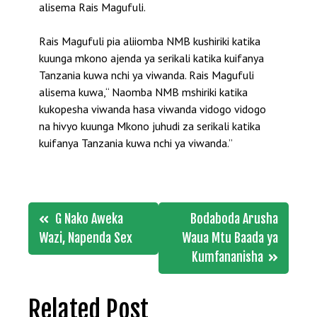
alisema Rais Magufuli.
Rais Magufuli pia aliiomba NMB kushiriki katika
kuunga mkono ajenda ya serikali katika kuifanya
Tanzania kuwa nchi ya viwanda. Rais Magufuli
alisema kuwa,“ Naomba NMB mshiriki katika
kukopesha viwanda hasa viwanda vidogo vidogo
na hivyo kuunga Mkono juhudi za serikali katika
kuifanya Tanzania kuwa nchi ya viwanda.”
Post
G Nako Aweka
Bodaboda Arusha
navigation
Wazi, Napenda Sex
Waua Mtu Baada ya
Kumfananisha
Related Post