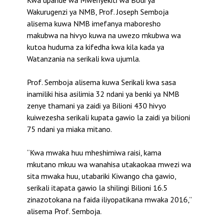
Kwa upande wa Mwenyekiti wa Bodi ya
Wakurugenzi ya NMB, Prof. Joseph Semboja
alisema kuwa NMB imefanya maboresho
makubwa na hivyo kuwa na uwezo mkubwa wa
kutoa huduma za kifedha kwa kila kada ya
Watanzania na serikali kwa ujumla.
Prof. Semboja alisema kuwa Serikali kwa sasa
inamiliki hisa asilimia 32 ndani ya benki ya NMB
zenye thamani ya zaidi ya Bilioni 430 hivyo
kuiwezesha serikali kupata gawio la zaidi ya bilioni
75 ndani ya miaka mitano.
“Kwa mwaka huu mheshimiwa raisi, kama
mkutano mkuu wa wanahisa utakaokaa mwezi wa
sita mwaka huu, utabariki Kiwango cha gawio,
serikali itapata gawio la shilingi Bilioni 16.5
zinazotokana na faida iliyopatikana mwaka 2016,”
alisema Prof. Semboja.