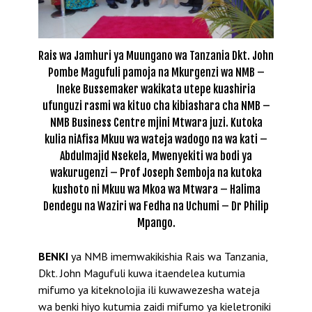
Rais wa Jamhuri ya Muungano wa Tanzania Dkt. John
Pombe Magufuli pamoja na Mkurgenzi wa NMB –
Ineke Bussemaker wakikata utepe kuashiria
ufunguzi rasmi wa kituo cha kibiashara cha NMB –
NMB Business Centre mjini Mtwara juzi. Kutoka
kulia niAfisa Mkuu wa wateja wadogo na wa kati –
Abdulmajid Nsekela, Mwenyekiti wa bodi ya
wakurugenzi – Prof Joseph Semboja na kutoka
kushoto ni Mkuu wa Mkoa wa Mtwara – Halima
Dendegu na Waziri wa Fedha na Uchumi – Dr Philip
Mpango.
BENKI
ya NMB imemwakikishia Rais wa Tanzania,
Dkt. John Magufuli kuwa itaendelea kutumia
mifumo ya kiteknolojia ili kuwawezesha wateja
wa benki hiyo kutumia zaidi mifumo ya kieletroniki