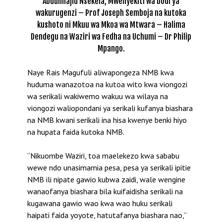
Abdulmajid Nsekela, Mwenyekiti wa bodi ya
wakurugenzi – Prof Joseph Semboja na kutoka
kushoto ni Mkuu wa Mkoa wa Mtwara – Halima
Dendegu na Waziri wa Fedha na Uchumi – Dr Philip
Mpango.
Naye Rais Magufuli aliwapongeza NMB kwa
huduma wanazotoa na kutoa wito kwa viongozi
wa serikali wakiwemo wakuu wa wilaya na
viongozi waliopondani ya serikali kufanya biashara
na NMB kwani serikali ina hisa kwenye benki hiyo
na hupata faida kutoka NMB.
“Nikuombe Waziri, toa maelekezo kwa sababu
wewe ndo unasimamia pesa, pesa ya serikali ipitie
NMB ili nipate gawio kubwa zaidi, wale wengine
wanaofanya biashara bila kuifaidisha serikali na
kugawana gawio wao kwa wao huku serikali
haipati faida yoyote, hatutafanya biashara nao,”