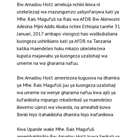
Bw. Amadou Hott amekuja nchini ikiwa ni
utekelezaji wa mazungumzo yaliyofanywa kati ya
Mhe. Rais Magufuli na Rais wa AfDB Bw. Akinwumi
Adesina Mjini Addis Ababa nchini Ethiopia tarehe 31
Januari, 2017 ambapo viongozi hao walikubaliana
kuongeza ushirikiano kati ya AfDB na Tanzania
katika maendeleo huku mkazo ukielekezwa
kupata majawabu ya kuongeza uzalishaji wa
umeme na wa gharama nafuu.
Bw. Amadou Hott ameelezea kuguswa na dhamira
ya Mhe. Rais Magufuli juu ya kuongeza uzalishaji
wa umeme na wenye gharama nafuu kwa ajili ya
kufanikisha mipango mbalimbali ya maendeleo
ikiwemo ujenzi wa viwanda, na ameahidi kuwa
Benki hiyo itahakikisha dhamira hiyo inafanikiwa.
Kwa Upande wake Mhe. Rais Magufuli
amemhakikishia Bw. Amadou Hott kuwa Serikali ya