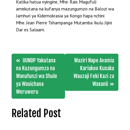
Katika hatua nyingine, Mhe. Rais Magufuli
amekutana na kufanya mazungumzo na Balozi wa
Jamhuri ya Kidemokrasia ya Kongo hapa nchini
Mhe. Jean Pierre Tshampanga Mutamba Ikulu Jijini
Dar es Salaam.
Post
UUNDP Yakutana
Waziri Nape Avamia
navigation
na Kuzungumza na
Kariakoo Kusaka
Wanafunzi wa Shule
Wauzaji Feki Kazi za
ya Wasichana
Wasanii
Weruweru
Related Post