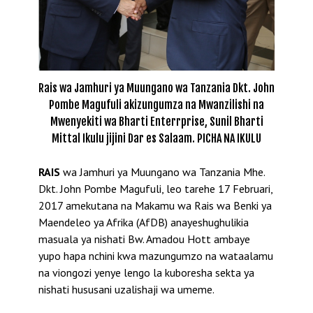
Rais wa Jamhuri ya Muungano wa Tanzania Dkt. John
Pombe Magufuli akizungumza na Mwanzilishi na
Mwenyekiti wa Bharti Enterrprise, Sunil Bharti
Mittal Ikulu jijini Dar es Salaam. PICHA NA IKULU
RAIS
wa Jamhuri ya Muungano wa Tanzania Mhe.
Dkt. John Pombe Magufuli, leo tarehe 17 Februari,
2017 amekutana na Makamu wa Rais wa Benki ya
Maendeleo ya Afrika (AfDB) anayeshughulikia
masuala ya nishati Bw. Amadou Hott ambaye
yupo hapa nchini kwa mazungumzo na wataalamu
na viongozi yenye lengo la kuboresha sekta ya
nishati hususani uzalishaji wa umeme.