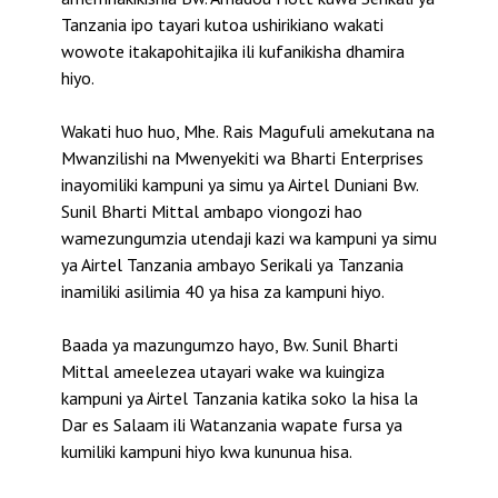
Tanzania ipo tayari kutoa ushirikiano wakati
wowote itakapohitajika ili kufanikisha dhamira
hiyo.
Wakati huo huo, Mhe. Rais Magufuli amekutana na
Mwanzilishi na Mwenyekiti wa Bharti Enterprises
inayomiliki kampuni ya simu ya Airtel Duniani Bw.
Sunil Bharti Mittal ambapo viongozi hao
wamezungumzia utendaji kazi wa kampuni ya simu
ya Airtel Tanzania ambayo Serikali ya Tanzania
inamiliki asilimia 40 ya hisa za kampuni hiyo.
Baada ya mazungumzo hayo, Bw. Sunil Bharti
Mittal ameelezea utayari wake wa kuingiza
kampuni ya Airtel Tanzania katika soko la hisa la
Dar es Salaam ili Watanzania wapate fursa ya
kumiliki kampuni hiyo kwa kununua hisa.