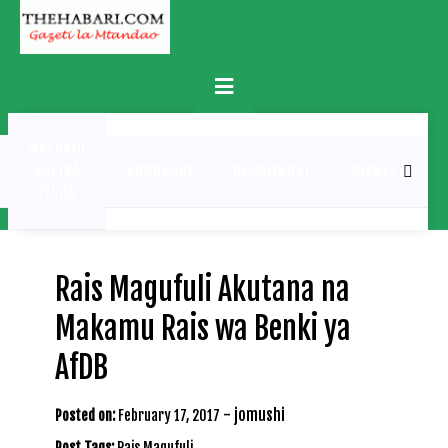
Skip
to
content
Primary
Menu
MATUKIO
KATIKA
BURUDANI
UCHAMBUZI
MICHEZO
PICHA
Rais Magufuli Akutana na
Makamu Rais wa Benki ya
AfDB
-
jomushi
Posted on:
February 17, 2017
Post Tags:
Rais Magufuli