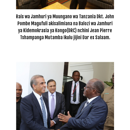
Rais wa Jamhuri ya Muungano wa Tanzania Dkt. John
Pombe Magufuli akisalimiana na Balozi wa Jamhuri
ya Kidemokrasia ya Kongo(DRC) nchini Jean Pierre
Tshampanga Mutamba Ikulu jijini Dar es Salaam.