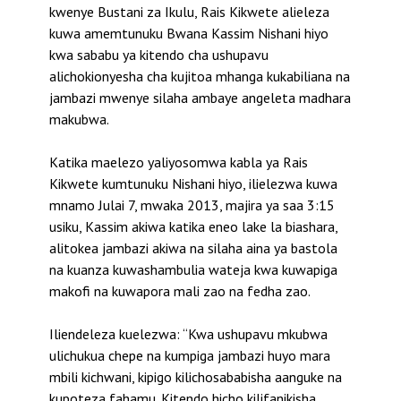
kwenye Bustani za Ikulu, Rais Kikwete alieleza
kuwa amemtunuku Bwana Kassim Nishani hiyo
kwa sababu ya kitendo cha ushupavu
alichokionyesha cha kujitoa mhanga kukabiliana na
jambazi mwenye silaha ambaye angeleta madhara
makubwa.
Katika maelezo yaliyosomwa kabla ya Rais
Kikwete kumtunuku Nishani hiyo, ilielezwa kuwa
mnamo Julai 7, mwaka 2013, majira ya saa 3:15
usiku, Kassim akiwa katika eneo lake la biashara,
alitokea jambazi akiwa na silaha aina ya bastola
na kuanza kuwashambulia wateja kwa kuwapiga
makofi na kuwapora mali zao na fedha zao.
Iliendeleza kuelezwa: “Kwa ushupavu mkubwa
ulichukua chepe na kumpiga jambazi huyo mara
mbili kichwani, kipigo kilichosababisha aanguke na
kupoteza fahamu. Kitendo hicho kilifanikisha