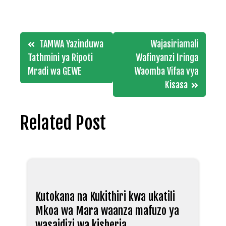
Post
TAMWA Yazinduwa
Wajasiriamali
navigation
Tathmini ya Ripoti
Wafinyanzi Iringa
Mradi wa GEWE
Waomba Vifaa vya
Kisasa
Related Post
Kutokana na Kukithiri kwa ukatili
Mkoa wa Mara waanza mafuzo ya
wasaidizi wa kisheria