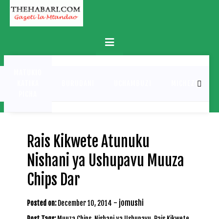
Skip
to
content
Primary
Menu
MATUKIO
KATIKA
BURUDANI
UCHAMBUZI
MICHEZO
PICHA
Rais Kikwete Atunuku
Nishani ya Ushupavu Muuza
Chips Dar
-
jomushi
Posted on:
December 10, 2014
Post Tags:
Muuza Chips
,
Nishani ya Ushupavu
,
Rais Kikwete