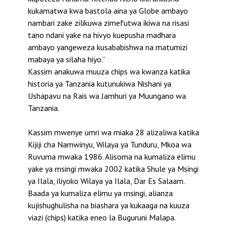
kukamatwa kwa bastola aina ya Globe ambayo
nambari zake zilikuwa zimefutwa ikiwa na risasi
tano ndani yake na hivyo kuepusha madhara
ambayo yangeweza kusababishwa na matumizi
mabaya ya silaha hiyo.”
Kassim anakuwa muuza chips wa kwanza katika
historia ya Tanzania kutunukiwa Nishani ya
Ushapavu na Rais wa Jamhuri ya Muungano wa
Tanzania.
Kassim mwenye umri wa miaka 28 alizaliwa katika
Kijiji cha Namwinyu, Wilaya ya Tunduru, Mkoa wa
Ruvuma mwaka 1986. Alisoma na kumaliza elimu
yake ya msingi mwaka 2002 katika Shule ya Msingi
ya Ilala, iliyoko Wilaya ya Ilala, Dar Es Salaam.
Baada ya kumaliza elimu ya msingi, alianza
kujishughulisha na biashara ya kukaaga na kuuza
viazi (chips) katika eneo la Buguruni Malapa.