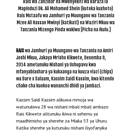
Rais wa Zanzibar na Mwenyekiti wa Baraza la
Mapinduzi Dk. Ali Mohamed Shein (kutoka kushoto)
Rais Mstaafu wa Jamhuri ya Muungano wa Tanzania
Mzee Ali Hassan Mwinyi (katikati) na Waziri Mkuu wa
Tanzania Mizengo Pinda wakiwa [Picha na Ikulu.]
RAIS
wa Jamhuri ya Muungano wa Tanzania na Amiri
Jeshi Mkuu, Jakaya Mrisho Kikwete, Desemba 9,
2014 ametunuku Nishani ya Ushupavu kwa
mfanyabiashara ya kukaanga na kuuza viazi (chips)
wa Dare s Salaam, Kassim Saidi Kassim, kwa kitendo
chake cha kuokoa wananchi dhidi ya jambazi.
Kassim Saidi Kassim alikuwa mmoja wa
watunukiwa 28 wa nishani mbali mbali ambazo
Rais Kikwete alitunuku ikiwa ni sehemu ya
maadhimisho ya sherehe za Miaka 53 ya Uhuru.
Katika sherehe ya kutunuku nishani iliyofanyika