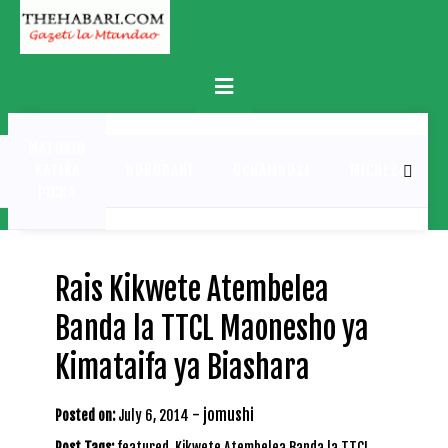
Skip
to
content
Primary
Menu
MATUKIO
KATIKA
BURUDANI
UCHAMBUZI
MICHEZO
PICHA
Rais Kikwete Atembelea
Banda la TTCL Maonesho ya
Kimataifa ya Biashara
-
jomushi
Posted on:
July 6, 2014
Post Tags:
featured
,
Kikwete Atembelea Banda la TTCL