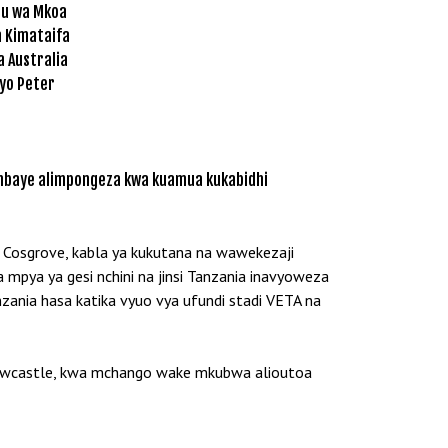
uu wa Mkoa
a Kimataifa
a Australia
iyo Peter
ambaye alimpongeza kwa kuamua kukabidhi
Cosgrove, kabla ya kukutana na wawekezaji
pya ya gesi nchini na jinsi Tanzania inavyoweza
anzania hasa katika vyuo vya ufundi stadi VETA na
a Newcastle, kwa mchango wake mkubwa alioutoa