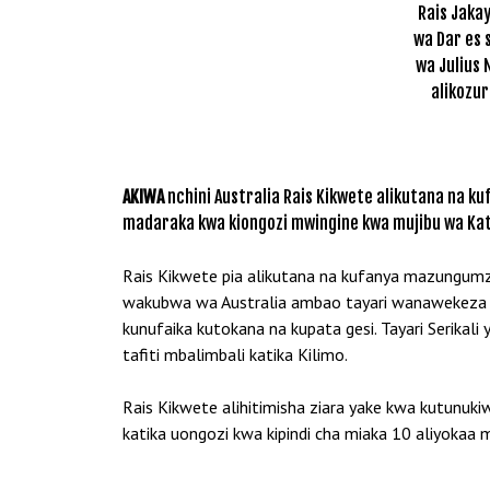
Rais Jaka
wa Dar es 
wa Julius 
alikozur
AKIWA
nchini Australia Rais Kikwete alikutana na 
madaraka kwa kiongozi mwingine kwa mujibu wa Kati
Rais Kikwete pia alikutana na kufanya mazungum
wakubwa wa Australia ambao tayari wanawekeza nc
kunufaika kutokana na kupata gesi. Tayari Serikali
tafiti mbalimbali katika Kilimo.
Rais Kikwete alihitimisha ziara yake kwa kutunuk
katika uongozi kwa kipindi cha miaka 10 aliyokaa 