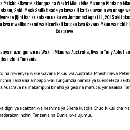
ya Mrisho Kikwete akiongea na Waziri Mkuu Mhe Mizengo Pinda na Mk
salaam, Saidi Meck Sadik baada ya kuwasili katika uwanja wa ndege w
Nyerere jijini Dar es salaam usiku wa Jumamosi Agosti 1, 2015 akitoke
u kwa mwaliko rasmi wa Kiserikali kutoka kwa Gavana Mkuu wa nchi h
Cosgrove.
kufanya mazungumzo na Waziri Mkuu wa Australia, Bwana Tony Abbot 
ba nchini Tanzania.
zo na mwenyeji wake Gavana Mkuu wa Australia Mheshimiwa Peter 
hini Tanzania ambapo walizungumzia namna ya kuendeleza sekta m
 ya Australia na makampuni binafsi ya gesi na mafuta, yanaisaidia T
iwa digrii ya udaktari wa heshima ya Sheria kutoka Chuo Kikuu ch
madarakani nchini Tanzania na Dunia kwa ujumla.