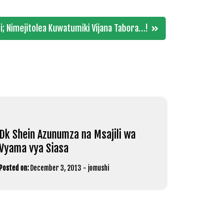
i; Nimejitolea Kuwatumiki Vijana Tabora…!
Dk Shein Azunumza na Msajili wa
Vyama vya Siasa
Posted on:
December 3, 2013
-
jomushi