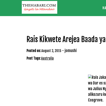
Skip
H
to
content
Rais Kikwete Arejea Baada ya
-
jomushi
Posted on:
August 2, 2015
Post Tags:
Australia