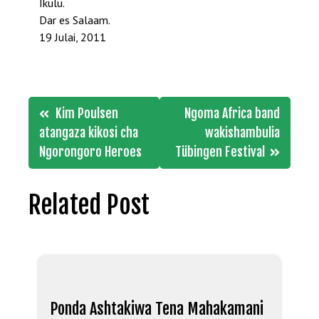
Ikulu.
Dar es Salaam.
19 Julai, 2011
Post
Kim Poulsen
Ngoma Africa band
navigation
atangaza kikosi cha
wakishambulia
Ngorongoro Heroes
Tübingen Festival
Related Post
Ponda Ashtakiwa Tena Mahakamani