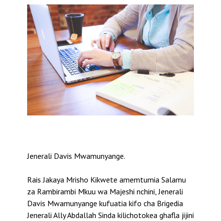
Jenerali Davis Mwamunyange.
Rais Jakaya Mrisho Kikwete amemtumia Salamu
za Rambirambi Mkuu wa Majeshi nchini, Jenerali
Davis Mwamunyange kufuatia kifo cha Brigedia
Jenerali Ally Abdallah Sinda kilichotokea ghafla jijini