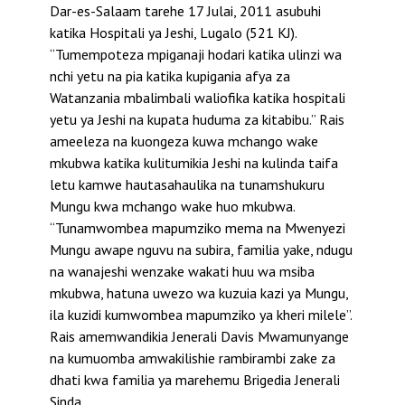
Dar-es-Salaam tarehe 17 Julai, 2011 asubuhi
katika Hospitali ya Jeshi, Lugalo (521 KJ).
“Tumempoteza mpiganaji hodari katika ulinzi wa
nchi yetu na pia katika kupigania afya za
Watanzania mbalimbali waliofika katika hospitali
yetu ya Jeshi na kupata huduma za kitabibu.” Rais
ameeleza na kuongeza kuwa mchango wake
mkubwa katika kulitumikia Jeshi na kulinda taifa
letu kamwe hautasahaulika na tunamshukuru
Mungu kwa mchango wake huo mkubwa.
“Tunamwombea mapumziko mema na Mwenyezi
Mungu awape nguvu na subira, familia yake, ndugu
na wanajeshi wenzake wakati huu wa msiba
mkubwa, hatuna uwezo wa kuzuia kazi ya Mungu,
ila kuzidi kumwombea mapumziko ya kheri milele”.
Rais amemwandikia Jenerali Davis Mwamunyange
na kumuomba amwakilishie rambirambi zake za
dhati kwa familia ya marehemu Brigedia Jenerali
Sinda.