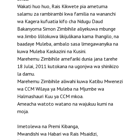
Wakati huo huo, Rais Kikwete pia ametuma
salamu za rambirambi kwa familia na wananchi
wa Kagera kufuatia kifo cha Ndugu Daud
Bakanyoma Simon Zimbihile aliyekuwa mbunge
wa Jimbo lililokuwa likijulikana kama Ihangilo, na
baadaye Muleba, ambalo sasa limegawanyika na
kuwa Muleba Kaskazini na Kusini.
Marehemu Zimbihile amefariki dunia jana tarehe
18 Julai, 2011 kutokana na ugonjwa wa shinikizo
la damu.
Marehemu Zimbihile aliwahi kuwa Katibu Mwenezi
wa CCM Wilaya ya Muleba na Mjumbe wa
Halmashauri Kuu ya CCM mkoa.
Ameacha watoto watano na wajukuu kumi na
moja.
Imetolewa na Premi Kibanga,
Mwandishi wa Habari wa Rais Msaidizi,