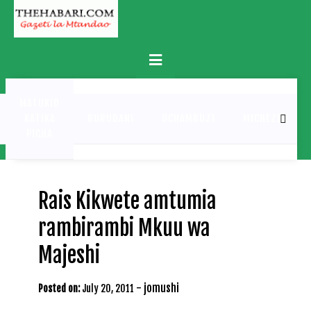
Skip
to
content
Primary
Menu
MATUKIO
KATIKA
BURUDANI
UCHAMBUZI
MICHEZO
PICHA
Rais Kikwete amtumia
rambirambi Mkuu wa
Majeshi
-
jomushi
Posted on:
July 20, 2011