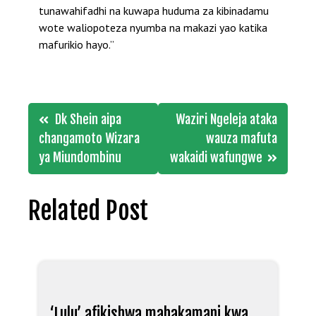
tunawahifadhi na kuwapa huduma za kibinadamu
wote waliopoteza nyumba na makazi yao katika
mafurikio hayo.”
Post
Dk Shein aipa
Waziri Ngeleja ataka
navigation
changamoto Wizara
wauza mafuta
ya Miundombinu
wakaidi wafungwe
Related Post
‘Lulu’ afikishwa mahakamani kwa