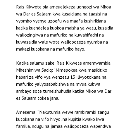
Rais Kikwete pia ameuelekeza uongozi wa Mkoa
wa Dar es Salaam kwa kusaidiana na taasisi na
vyombo vyenye uzoefu wa maafa kushirikiana
katika kuendelea kuokoa maisha ya watu, kusaidia
waliozingirwa na mafuriko na kuwahifadhi na
kuwasaidia wale wote waliopoteza nyumba na
makazi kutokana na mafuriko hayo.
Katika salamu zake, Rais Kikwete amemwambia
Mheshimiwa Sadiq: “Nimepokea kwa masikitiko
habari za vifo vya wenzetu 13 ilivyotokana na
mafuriko yaliyosababishwa na mvua kubwa
ambayo sote tumeishuhudia katika Mkoa wa Dar
es Salaam tokea jana.
Amesema: “Nakutumia wewe rambirambi zangu
kutokana na vifo hivyo, na kupitia kwako kwa
familia, ndugu na jamaa waliopoteza wapendwa