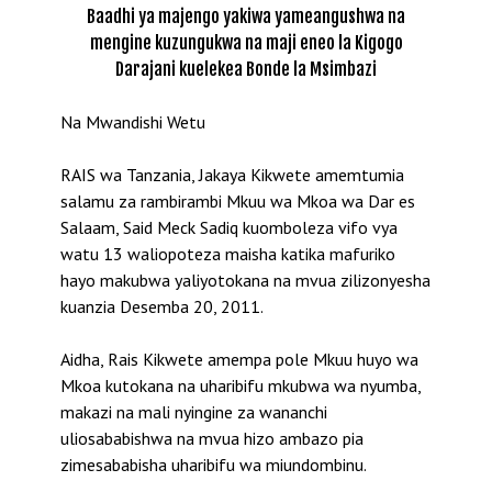
Baadhi ya majengo yakiwa yameangushwa na
mengine kuzungukwa na maji eneo la Kigogo
Darajani kuelekea Bonde la Msimbazi
Na Mwandishi Wetu
RAIS wa Tanzania, Jakaya Kikwete amemtumia
salamu za rambirambi Mkuu wa Mkoa wa Dar es
Salaam, Said Meck Sadiq kuomboleza vifo vya
watu 13 waliopoteza maisha katika mafuriko
hayo makubwa yaliyotokana na mvua zilizonyesha
kuanzia Desemba 20, 2011.
Aidha, Rais Kikwete amempa pole Mkuu huyo wa
Mkoa kutokana na uharibifu mkubwa wa nyumba,
makazi na mali nyingine za wananchi
uliosababishwa na mvua hizo ambazo pia
zimesababisha uharibifu wa miundombinu.