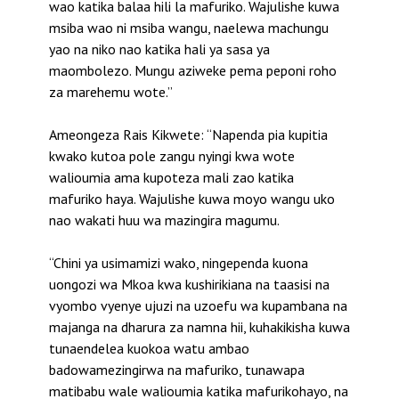
wao katika balaa hili la mafuriko. Wajulishe kuwa
msiba wao ni msiba wangu, naelewa machungu
yao na niko nao katika hali ya sasa ya
maombolezo. Mungu aziweke pema peponi roho
za marehemu wote.”
Ameongeza Rais Kikwete: “Napenda pia kupitia
kwako kutoa pole zangu nyingi kwa wote
walioumia ama kupoteza mali zao katika
mafuriko haya. Wajulishe kuwa moyo wangu uko
nao wakati huu wa mazingira magumu.
“Chini ya usimamizi wako, ningependa kuona
uongozi wa Mkoa kwa kushirikiana na taasisi na
vyombo vyenye ujuzi na uzoefu wa kupambana na
majanga na dharura za namna hii, kuhakikisha kuwa
tunaendelea kuokoa watu ambao
badowamezingirwa na mafuriko, tunawapa
matibabu wale walioumia katika mafurikohayo, na