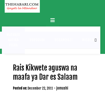
Skip
to
content
Primary
Menu
MATUKIO
KATIKA
BURUDANI
UCHAMBUZI
MICHEZO
PICHA
Rais Kikwete aguswa na
maafa ya Dar es Salaam
-
jomushi
Posted on:
December 22, 2011