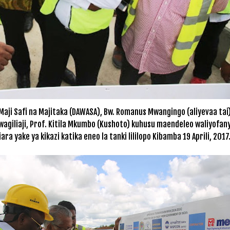
ji Safi na Majitaka (DAWASA), Bw. Romanus Mwangingo (aliyevaa tai
agiliaji, Prof. Kitila Mkumbo (Kushoto) kuhusu maendeleo waliyofan
 yake ya kikazi katika eneo la tanki lililopo Kibamba 19 Aprili, 2017