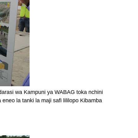
ndarasi wa Kampuni ya WABAG toka nchini
eo la tanki la maji safi lililopo Kibamba