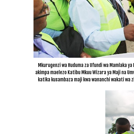
Mkurugenzi wa Huduma za Ufundi wa Mamlaka ya Ma
akimpa maelezo Katibu Mkuu Wizara ya Maji na Umw
katika kusambaza maji kwa wananchi wakati wa ziara