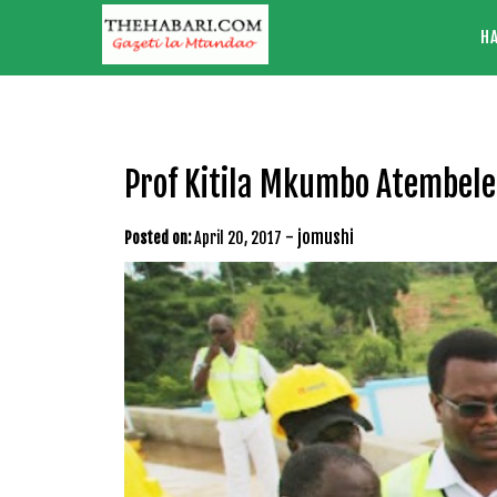
Skip
H
to
content
Prof Kitila Mkumbo Atembel
-
jomushi
Posted on:
April 20, 2017