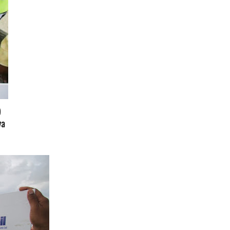
)
ya
.