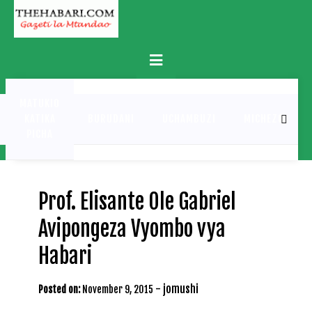
Skip
to
content
Primary
Menu
MATUKIO
KATIKA
BURUDANI
UCHAMBUZI
MICHEZO
PICHA
Prof. Elisante Ole Gabriel
Avipongeza Vyombo vya
Habari
-
jomushi
Posted on:
November 9, 2015