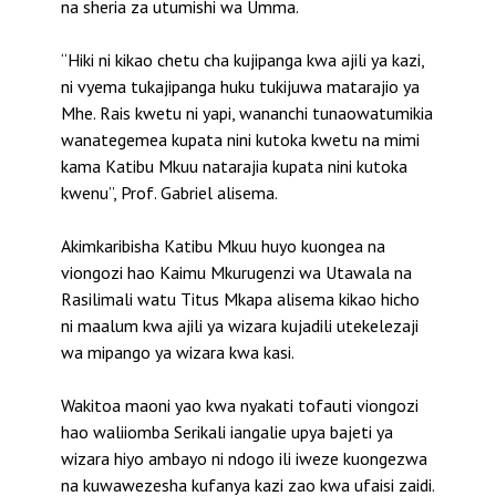
na sheria za utumishi wa Umma.
“Hiki ni kikao chetu cha kujipanga kwa ajili ya kazi,
ni vyema tukajipanga huku tukijuwa matarajio ya
Mhe. Rais kwetu ni yapi, wananchi tunaowatumikia
wanategemea kupata nini kutoka kwetu na mimi
kama Katibu Mkuu natarajia kupata nini kutoka
kwenu”, Prof. Gabriel alisema.
Akimkaribisha Katibu Mkuu huyo kuongea na
viongozi hao Kaimu Mkurugenzi wa Utawala na
Rasilimali watu Titus Mkapa alisema kikao hicho
ni maalum kwa ajili ya wizara kujadili utekelezaji
wa mipango ya wizara kwa kasi.
Wakitoa maoni yao kwa nyakati tofauti viongozi
hao waliiomba Serikali iangalie upya bajeti ya
wizara hiyo ambayo ni ndogo ili iweze kuongezwa
na kuwawezesha kufanya kazi zao kwa ufaisi zaidi.