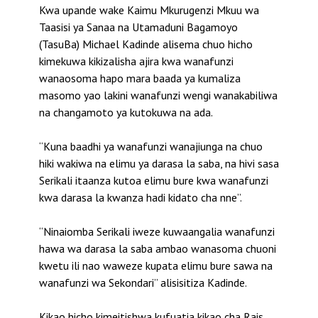
Kwa upande wake Kaimu Mkurugenzi Mkuu wa
Taasisi ya Sanaa na Utamaduni Bagamoyo
(TasuBa) Michael Kadinde alisema chuo hicho
kimekuwa kikizalisha ajira kwa wanafunzi
wanaosoma hapo mara baada ya kumaliza
masomo yao lakini wanafunzi wengi wanakabiliwa
na changamoto ya kutokuwa na ada.
“Kuna baadhi ya wanafunzi wanajiunga na chuo
hiki wakiwa na elimu ya darasa la saba, na hivi sasa
Serikali itaanza kutoa elimu bure kwa wanafunzi
kwa darasa la kwanza hadi kidato cha nne”.
“Ninaiomba Serikali iweze kuwaangalia wanafunzi
hawa wa darasa la saba ambao wanasoma chuoni
kwetu ili nao waweze kupata elimu bure sawa na
wanafunzi wa Sekondari” alisisitiza Kadinde.
Kikao hicho kimeitishwa kufuatia kikao cha Rais