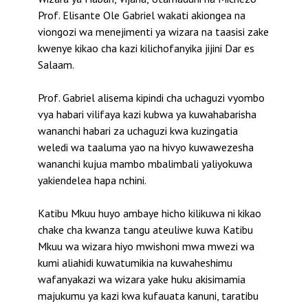
Prof. Elisante Ole Gabriel wakati akiongea na
viongozi wa menejimenti ya wizara na taasisi zake
kwenye kikao cha kazi kilichofanyika jijini Dar es
Salaam.
Prof. Gabriel alisema kipindi cha uchaguzi vyombo
vya habari vilifaya kazi kubwa ya kuwahabarisha
wananchi habari za uchaguzi kwa kuzingatia
weledi wa taaluma yao na hivyo kuwawezesha
wananchi kujua mambo mbalimbali yaliyokuwa
yakiendelea hapa nchini.
Katibu Mkuu huyo ambaye hicho kilikuwa ni kikao
chake cha kwanza tangu ateuliwe kuwa Katibu
Mkuu wa wizara hiyo mwishoni mwa mwezi wa
kumi aliahidi kuwatumikia na kuwaheshimu
wafanyakazi wa wizara yake huku akisimamia
majukumu ya kazi kwa kufauata kanuni, taratibu