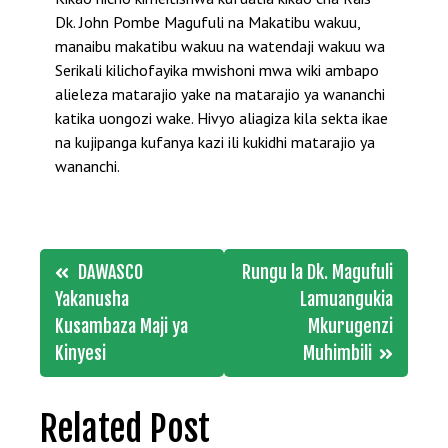
Dk. John Pombe Magufuli na Makatibu wakuu,
manaibu makatibu wakuu na watendaji wakuu wa
Serikali kilichofayika mwishoni mwa wiki ambapo
alieleza matarajio yake na matarajio ya wananchi
katika uongozi wake. Hivyo aliagiza kila sekta ikae
na kujipanga kufanya kazi ili kukidhi matarajio ya
wananchi.
Post
DAWASCO
Rungu la Dk. Magufuli
navigation
Yakanusha
Lamuangukia
Kusambaza Maji ya
Mkurugenzi
Kinyesi
Muhimbili
Related Post