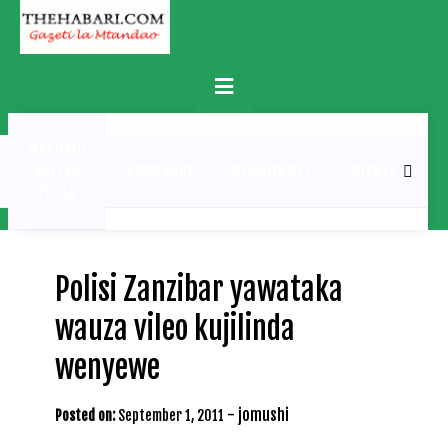
Skip
to
content
Primary
Menu
MATUKIO
KATIKA
BURUDANI
UCHAMBUZI
MICHEZO
PICHA
Polisi Zanzibar yawataka
wauza vileo kujilinda
wenyewe
-
jomushi
Posted on:
September 1, 2011