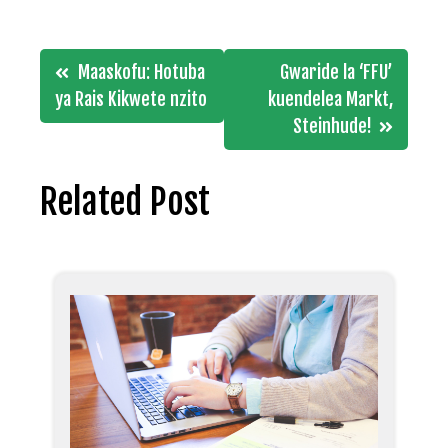
Post
Maaskofu: Hotuba
Gwaride la ‘FFU’
navigation
ya Rais Kikwete nzito
kuendelea Markt,
Steinhude!
Related Post