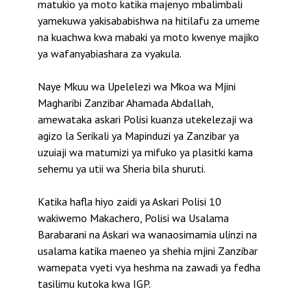
matukio ya moto katika majenyo mbalimbali
yamekuwa yakisababishwa na hitilafu za umeme
na kuachwa kwa mabaki ya moto kwenye majiko
ya wafanyabiashara za vyakula.
Naye Mkuu wa Upelelezi wa Mkoa wa Mjini
Magharibi Zanzibar Ahamada Abdallah,
amewataka askari Polisi kuanza utekelezaji wa
agizo la Serikali ya Mapinduzi ya Zanzibar ya
uzuiaji wa matumizi ya mifuko ya plasitki kama
sehemu ya utii wa Sheria bila shuruti.
Katika hafla hiyo zaidi ya Askari Polisi 10
wakiwemo Makachero, Polisi wa Usalama
Barabarani na Askari wa wanaosimamia ulinzi na
usalama katika maeneo ya shehia mjini Zanzibar
wamepata vyeti vya heshma na zawadi ya fedha
tasilimu kutoka kwa IGP.