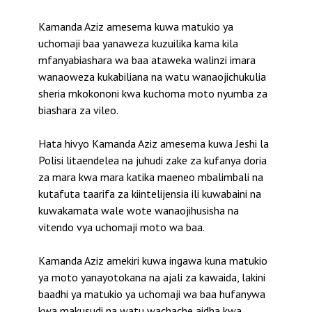
Kamanda Aziz amesema kuwa matukio ya
uchomaji baa yanaweza kuzuilika kama kila
mfanyabiashara wa baa ataweka walinzi imara
wanaoweza kukabiliana na watu wanaojichukulia
sheria mkokononi kwa kuchoma moto nyumba za
biashara za vileo.
Hata hivyo Kamanda Aziz amesema kuwa Jeshi la
Polisi litaendelea na juhudi zake za kufanya doria
za mara kwa mara katika maeneo mbalimbali na
kutafuta taarifa za kiintelijensia ili kuwabaini na
kuwakamata wale wote wanaojihusisha na
vitendo vya uchomaji moto wa baa.
Kamanda Aziz amekiri kuwa ingawa kuna matukio
ya moto yanayotokana na ajali za kawaida, lakini
baadhi ya matukio ya uchomaji wa baa hufanywa
kwa makusudi na watu wachache aidha kwa