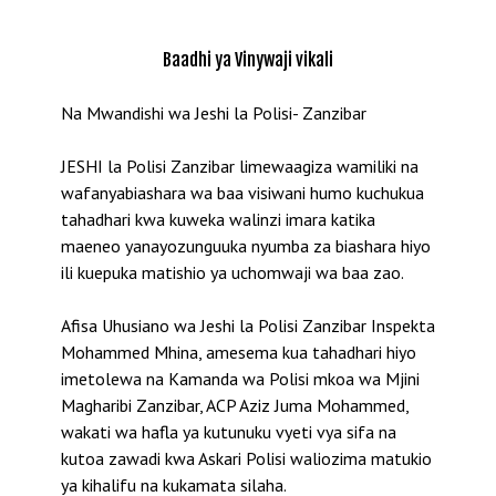
Baadhi ya Vinywaji vikali
Na Mwandishi wa Jeshi la Polisi- Zanzibar
JESHI la Polisi Zanzibar limewaagiza wamiliki na
wafanyabiashara wa baa visiwani humo kuchukua
tahadhari kwa kuweka walinzi imara katika
maeneo yanayozunguuka nyumba za biashara hiyo
ili kuepuka matishio ya uchomwaji wa baa zao.
Afisa Uhusiano wa Jeshi la Polisi Zanzibar Inspekta
Mohammed Mhina, amesema kua tahadhari hiyo
imetolewa na Kamanda wa Polisi mkoa wa Mjini
Magharibi Zanzibar, ACP Aziz Juma Mohammed,
wakati wa hafla ya kutunuku vyeti vya sifa na
kutoa zawadi kwa Askari Polisi waliozima matukio
ya kihalifu na kukamata silaha.