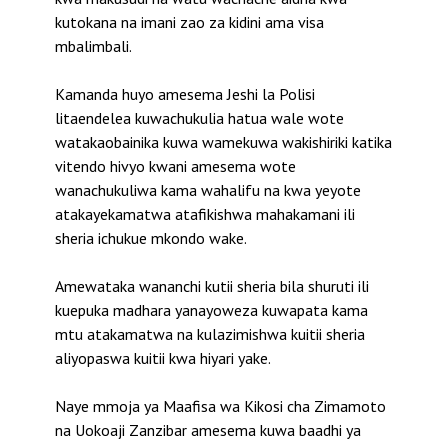
kutokana na imani zao za kidini ama visa
mbalimbali.
Kamanda huyo amesema Jeshi la Polisi
litaendelea kuwachukulia hatua wale wote
watakaobainika kuwa wamekuwa wakishiriki katika
vitendo hivyo kwani amesema wote
wanachukuliwa kama wahalifu na kwa yeyote
atakayekamatwa atafikishwa mahakamani ili
sheria ichukue mkondo wake.
Amewataka wananchi kutii sheria bila shuruti ili
kuepuka madhara yanayoweza kuwapata kama
mtu atakamatwa na kulazimishwa kuitii sheria
aliyopaswa kuitii kwa hiyari yake.
Naye mmoja ya Maafisa wa Kikosi cha Zimamoto
na Uokoaji Zanzibar amesema kuwa baadhi ya