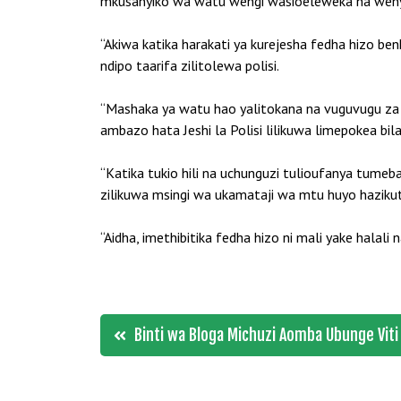
mkusanyiko wa watu wengi wasioeleweka na wenye 
“Akiwa katika harakati ya kurejesha fedha hizo be
ndipo taarifa zilitolewa polisi.
“Mashaka ya watu hao yalitokana na vuguvugu za 
ambazo hata Jeshi la Polisi lilikuwa limepokea bila
“Katika tukio hili na uchunguzi tulioufanya tumeba
zilikuwa msingi wa ukamataji wa mtu huyo hazikut
“Aidha, imethibitika fedha hizo ni mali yake hala
Post
Binti wa Bloga Michuzi Aomba Ubunge Vit
navigation