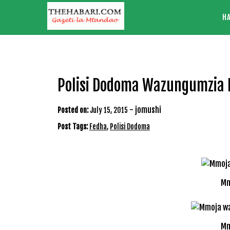
Skip
H
to
content
Polisi Dodoma Wazungumzia 
-
jomushi
Posted on:
July 15, 2015
Post Tags:
Fedha
,
Polisi Dodoma
Mm
Mm