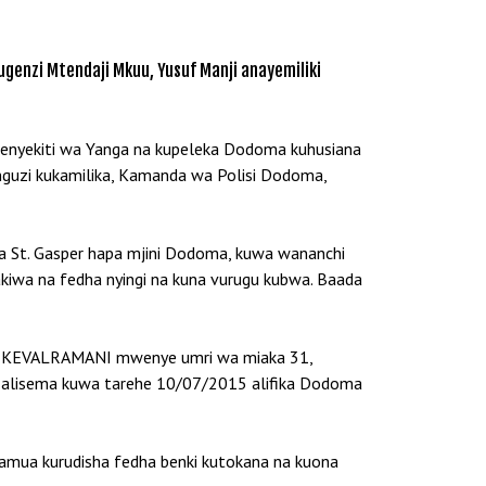
genzi Mtendaji Mkuu, Yusuf Manji anayemiliki
Mwenyekiti wa Yanga na kupeleka Dodoma kuhusiana
nguzi kukamilika, Kamanda wa Polisi Dodoma,
 ya St. Gasper hapa mjini Dodoma, kuwa wananchi
iwa na fedha nyingi na kuna vurugu kubwa. Baada
AMIT KEVALRAMANI mwenye umri wa miaka 31,
a alisema kuwa tarehe 10/07/2015 alifika Dodoma
liamua kurudisha fedha benki kutokana na kuona