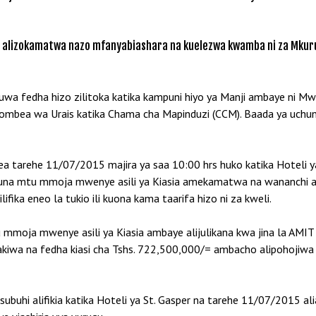
ha alizokamatwa nazo mfanyabiashara na kuelezwa kwamba ni za Mkuru
kuwa fedha hizo zilitoka katika kampuni hiyo ya Manji ambaye ni 
ombea wa Urais katika Chama cha Mapinduzi (CCM). Baada ya uchu
okea tarehe 11/07/2015 majira ya saa 10:00 hrs huko katika Hoteli
kuna mtu mmoja mwenye asili ya Kiasia amekamatwa na wananchi ak
lifika eneo la tukio ili kuona kama taarifa hizo ni za kweli.
mtu mmoja mwenye asili ya Kiasia ambaye alijulikana kwa jina la 
akiwa na fedha kiasi cha Tshs. 722,500,000/= ambacho alipohojiw
ubuhi alifikia katika Hoteli ya St. Gasper na tarehe 11/07/2015 a