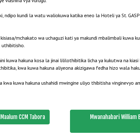
viashiria vya vurugu.
nki, ndipo kundi la watu waliokuwa katika eneo la Hoteli ya St. G
kisiasa/mchakato wa uchaguzi kati ya makundi mbalimbali kuwa k
 uthibitisho.
ini kuwa hakuna kosa la jinai lililothibitika licha ya kukutwa na ki
hibitika, kwa kuwa hakuna aliyeona akizigawa fedha hizo wala hak
li na kwa kuwa hakuna ushahidi mwingine uliyo thibitisha vinginevy
i Maalum CCM Tabora
Mwanahabari William 