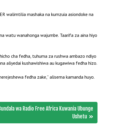
ASPER walimtilia mashaka na kumzuia asiondoke na
una watu wanahonga wajumbe. Taarifa za aina hiyo
asi hicho cha fedha, tuhuma za rushwa ambazo ndiyo
una aliyedai kushawishiwa au kugawiwa fedha hizo.
o amerejeshewa fedha zake,” alisema kamanda huyo.
Bundala wa Radio Free Africa Kuwania Ubunge
Ushetu