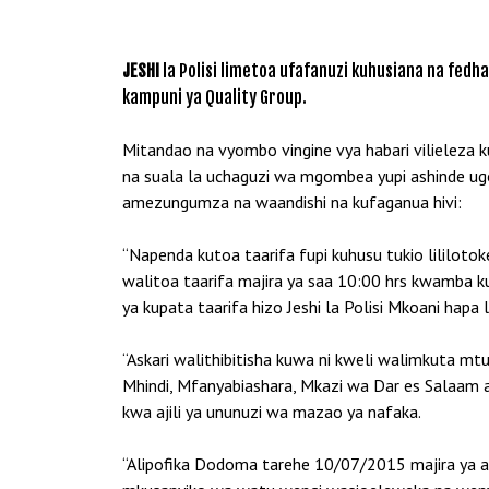
JESHI
la Polisi limetoa ufafanuzi kuhusiana na fed
kampuni ya Quality Group.
Mitandao na vyombo vingine vya habari vilieleza 
na suala la uchaguzi wa mgombea yupi ashinde ug
amezungumza na waandishi na kufaganua hivi:
“Napenda kutoa taarifa fupi kuhusu tukio lililot
walitoa taarifa majira ya saa 10:00 hrs kwamba 
ya kupata taarifa hizo Jeshi la Polisi Mkoani hapa li
“Askari walithibitisha kuwa ni kweli walimkuta 
Mhindi, Mfanyabiashara, Mkazi wa Dar es Salaam 
kwa ajili ya ununuzi wa mazao ya nafaka.
“Alipofika Dodoma tarehe 10/07/2015 majira ya as