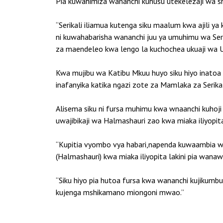
Pia kuwahimiza wananchi kuhusu utekelezaji wa s
“Serikali iliamua kutenga siku maalum kwa ajili ya
ni kuwahabarisha wananchi juu ya umuhimu wa Seri
za maendeleo kwa lengo la kuchochea ukuaji wa U
Kwa mujibu wa Katibu Mkuu huyo siku hiyo inatoa
inafanyika katika ngazi zote za Mamlaka za Serikal
Alisema siku ni fursa muhimu kwa wnaanchi kuhoj
uwajibikaji wa Halmashauri zao kwa miaka iliyop
“Kupitia vyombo vya habari,napenda kuwaambia w
(Halmashauri) kwa miaka iliyopita lakini pia wan
“Siku hiyo pia hutoa fursa kwa wananchi kujikum
kujenga mshikamano miongoni mwao.”