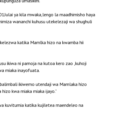
kupunguza umasikini.
he 01Julai ya kila mwaka,lengo la maadhimisho haya
ahimiza wananchi kuhusu utekelezaji wa shughuli
ekelezwa katika Mamlka hizo na kwamba hii
u ikiwa ni pamoja na kutoa kero zao ,kuhoji
wa miaka inayofuata.
balimbali ikiwemo utendaji wa Mamlaka hizo
 hizo kwa miaka miaka ijayo.”
a kuvitumia katika kujiletea maendeleo na