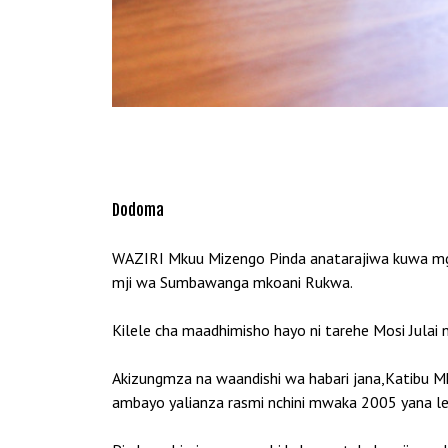
Dodoma
WAZIRI Mkuu Mizengo Pinda anatarajiwa kuwa mgen
mji wa Sumbawanga mkoani Rukwa.
Kilele cha maadhimisho hayo ni tarehe Mosi Julai 
Akizungmza na waandishi wa habari jana,Katibu M
ambayo yalianza rasmi nchini mwaka 2005 yana len