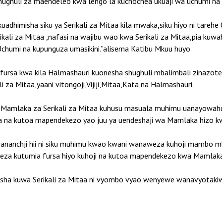
hughuli za maendeleo kwa lengo la kuchochea ukuaji wa uchumi na 
 kuadhimisha siku ya Serikali za Mitaa kila mwaka,siku hiyo ni tare
kali za Mitaa ,nafasi na wajibu wao kwa Serikali za Mitaa,pia kuw
chumi na kupunguza umasikini.”alisema Katibu Mkuu huyo
 fursa kwa kila Halmashauri kuonesha shughuli mbalimbali zinazot
i za Mitaa,yaani vitongoji,Vijiji,Mitaa,Kata na Halmashauri.
i Mamlaka za Serikali za Mitaa kuhusu masuala muhimu uanayowahus
ita na kutoa mapendekezo yao juu ya uendeshaji wa Mamlaka hizo k
ananchji hii ni siku muhimu kwao kwani wanaweza kuhoji mambo m
aweza kutumia fursa hiyo kuhoji na kutoa mapendekezo kwa Mamlaka
busha kuwa Serikali za Mitaa ni vyombo vyao wenyewe wanavyotakiw