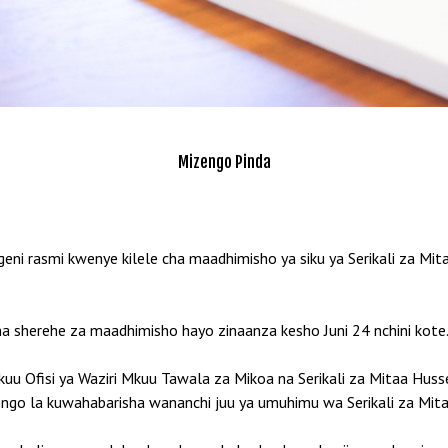
Mizengo Pinda
i rasmi kwenye kilele cha maadhimisho ya siku ya Serikali za Mit
na sherehe za maadhimisho hayo zinaanza kesho Juni 24 nchini kote
kuu Ofisi ya Waziri Mkuu Tawala za Mikoa na Serikali za Mitaa Hu
go la kuwahabarisha wananchi juu ya umuhimu wa Serikali za Mitaa