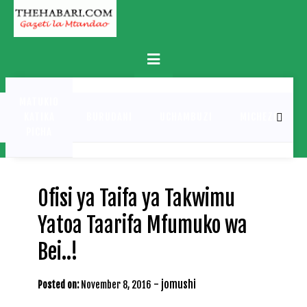
Skip
to
content
Primary
Menu
MATUKIO
KATIKA
BURUDANI
UCHAMBUZI
MICHEZO
PICHA
Ofisi ya Taifa ya Takwimu
Yatoa Taarifa Mfumuko wa
Bei..!
-
jomushi
Posted on:
November 8, 2016