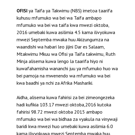
OFISI
ya Taifa ya Takwimu (NBS) imetoa taarifa
kuhusu mfumuko wa bei wa Taifa ambapo
mfumuko wa bei wa taifa kwa mwezi oktoba,
2016 umebaki kuwa asilimia 4.5 kama ilivyokuwa
mwezi Septemba mwaka huu Akizungumza na
waandishi wa habari leo jijini Dar es Salaam,
Mtakwimu Mkuu wa Ofisi ya Taifa takwimu, Ruth
Minja alisema kuwa lengo la taarifa hiyo ni
kuwafahamisha wananchi juu ya mfumuko huo wa
bei pamoja na mwenendo wa mfumuko wa bei
kwa baadhi ya nchi za Afrika Mashariki.
Aidha, alisema kuwa fahirisi za bei zimeongezeka
hadi kufikia 103.17 mwezi oktoba,2016 kutoka
fahirisi 98.72 mwezi oktoba 2015 ambapo
mfumuko wa bei wa bidhaa za vyakula na vinywaji
baridi kwa mwezi huo umebaki kuwa asilimia 6.0
kama ilivyokuwa mwezi Septemba mwaka huu.