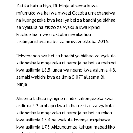
Katika hatua hiyo, Bi. Minja alisema kuwa
mfumuko wa bei wa mwezi Octoba umechangiwa
na kuongezeka kwa kasi ya bei za baadhi ya bidhaa
za vyakula na zisizo za vyakula kwa kipindi
kilichoishia mwezi oktoba mwaka huu
zikilinganishwa na bei za nmwezi oktoba 2015.
“Mwenendo wa bei za baadhi ya bidhaa za vyakula
zilionesha kuongezeka ni pamoja na bei za mahindi
kwa asilimia 18.3, unga wa ngano kwa asilimia 4.8,
samaki wabichi kwa asilimia 5.07” alisema Bi.
Minja”
Alisema bidhaa nyingine ni ndizi ziliongezeka kwa
asilimia 5.2 ambapo kwa bidhaa zisizo za vyakula
zilionesha kuongezeka ni pamoja na bei za mkaa
kwa asilimia 15.4 na vyakula kwenye migahawa
kwa asilimia 17.3. Akizungumza kuhusu mabadiliko