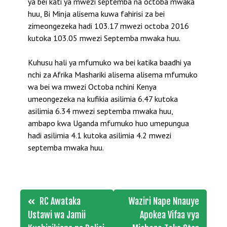
ya bei kati ya mwezi septemba na octoba mwaka
huu, Bi Minja alisema kuwa fahirisi za bei
zimeongezeka hadi 103.17 mwezi octoba 2016
kutoka 103.05 mwezi Septemba mwaka huu.
Kuhusu hali ya mfumuko wa bei katika baadhi ya
nchi za Afrika Mashariki alisema alisema mfumuko
wa bei wa mwezi Octoba nchini Kenya
umeongezeka na kufikia asilimia 6.47 kutoka
asilimia 6.34 mwezi septemba mwaka huu,
ambapo kwa Uganda mfumuko huo umepungua
hadi asilimia 4.1 kutoka asilimia 4.2 mwezi
septemba mwaka huu.
Post
RC Awataka
Waziri Nape Nnauye
navigation
Ustawi wa Jamii
Apokea Vifaa vya