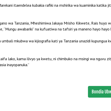
rekani itaendelea kubakia rafiki na mshirika wa kuaminika katika ji
ano wa Tanzania, Mheshimiwa Jakaya Mrisho Kikwete, Rais huyo wa
 “Mungu awabariki” na kufuatiwa na tafsiri ya maneno hayo hayo k
mbali mkubwa wa kijiografia kati ya Tanzania unazidi kupungua kw
aifa lako, kama ilivyo ya kwetu, ni chimbuko na msingi wa nguvu zi
asia inayopanuka.”
Bondia Ub