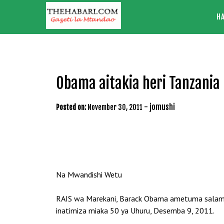
Skip
H
to
content
Obama aitakia heri Tanzani
-
jomushi
Posted on:
November 30, 2011
Na Mwandishi Wetu
RAIS wa Marekani, Barack Obama ametuma salamu 
inatimiza miaka 50 ya Uhuru, Desemba 9, 2011.