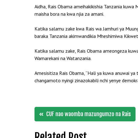
Aidha, Rais Obama ameihakikishia Tanzania kuwa Ma
maisha bora na kwa njia za amani.
Katika salamu zake kwa Rais wa Jamhuri ya Muung
baraka Tanzania akimwandikia Mheshimiwa Kikwete,
Katika salamu zake, Rais Obama ameongeza kuwa u
Wamarekani na Watanzania.
Amesisitiza Rais Obama, “Hali ya kuwa anuwai ya t
changamoto nyingi zinazokabili nchi yenye demokr
Post
CUF nao waomba mazungumzo na Rais
navigation
Related Post