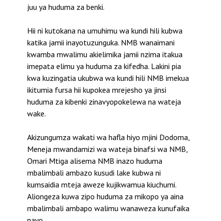
juu ya huduma za benki.
Hii ni kutokana na umuhimu wa kundi hili kubwa
katika jamii inayotuzunguka. NMB wanaimani
kwamba mwalimu akielimika jamii nzima itakua
imepata elimu ya huduma za kifedha. Lakini pia
kwa kuzingatia ukubwa wa kundi hili NMB imekua
ikitumia fursa hii kupokea mrejesho ya jinsi
huduma za kibenki zinavyopokelewa na wateja
wake.
Akizungumza wakati wa hafla hiyo mjini Dodoma,
Meneja mwandamizi wa wateja binafsi wa NMB,
Omari Mtiga alisema NMB inazo huduma
mbalimbali ambazo kusudi lake kubwa ni
kumsaidia mteja aweze kujikwamua kiuchumi.
Aliongeza kuwa zipo huduma za mikopo ya aina
mbalimbali ambapo walimu wanaweza kunufaika
nayo.