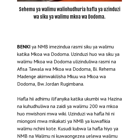
Sehemu ya walimu waliohudhuria hafla ya uzinduzi
wa siku ya walimu mkoa wa Dodoma.
BENKI
ya NMB imezindua rasmi siku ya walimu
katika Mkoa wa Dodoma. Uzinduzi huo wa siku ya
walimu Mkoa wa Dodoma ulizinduliwa rasmi na
Afisa Tawala wa Mkoa wa Dodoma, Bi. Rehema
Madenge akimwakilisha Mkuu wa Mkoa wa
Dodoma, Bw. Jordan Rugimbana.
Hafla hii adhimu ilifanyika katika ukumbi wa Hazina
na kuhudhuliwa na zaidi ya walimu 200 wa mkoa
huo mwishoni mwa wiki. Uzinduzi wa hafla hii ni
miongoni mwa mikakati ya NMB ya kuwafikia
walimu nchini kote. Kusudi kubwa la hafla hiyo ya
NMB na Walimu ni kuwaongezea uelewa walimu