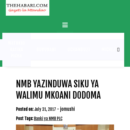
Skip
to
content
Primary
Menu
MATUKIO
KATIKA
BURUDANI
UCHAMBUZI
MICHEZO
PICHA
NMB YAZINDUWA SIKU YA
WALIMU MKOANI DODOMA
-
jomushi
Posted on:
July 31, 2017
Post Tags:
Banki ya NMB PLC