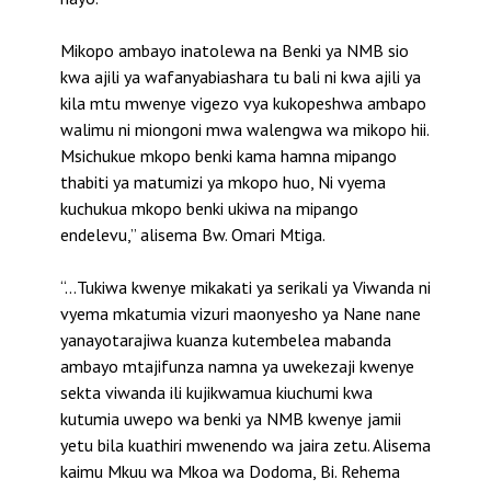
Mikopo ambayo inatolewa na Benki ya NMB sio
kwa ajili ya wafanyabiashara tu bali ni kwa ajili ya
kila mtu mwenye vigezo vya kukopeshwa ambapo
walimu ni miongoni mwa walengwa wa mikopo hii.
Msichukue mkopo benki kama hamna mipango
thabiti ya matumizi ya mkopo huo, Ni vyema
kuchukua mkopo benki ukiwa na mipango
endelevu,” alisema Bw. Omari Mtiga.
“…Tukiwa kwenye mikakati ya serikali ya Viwanda ni
vyema mkatumia vizuri maonyesho ya Nane nane
yanayotarajiwa kuanza kutembelea mabanda
ambayo mtajifunza namna ya uwekezaji kwenye
sekta viwanda ili kujikwamua kiuchumi kwa
kutumia uwepo wa benki ya NMB kwenye jamii
yetu bila kuathiri mwenendo wa jaira zetu. Alisema
kaimu Mkuu wa Mkoa wa Dodoma, Bi. Rehema