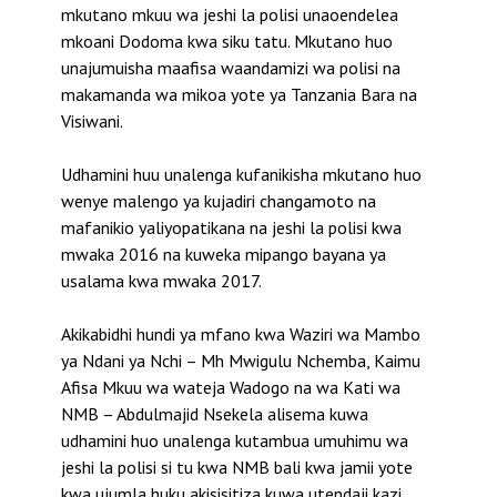
mkutano mkuu wa jeshi la polisi unaoendelea
mkoani Dodoma kwa siku tatu. Mkutano huo
unajumuisha maafisa waandamizi wa polisi na
makamanda wa mikoa yote ya Tanzania Bara na
Visiwani.
Udhamini huu unalenga kufanikisha mkutano huo
wenye malengo ya kujadiri changamoto na
mafanikio yaliyopatikana na jeshi la polisi kwa
mwaka 2016 na kuweka mipango bayana ya
usalama kwa mwaka 2017.
Akikabidhi hundi ya mfano kwa Waziri wa Mambo
ya Ndani ya Nchi – Mh Mwigulu Nchemba, Kaimu
Afisa Mkuu wa wateja Wadogo na wa Kati wa
NMB – Abdulmajid Nsekela alisema kuwa
udhamini huo unalenga kutambua umuhimu wa
jeshi la polisi si tu kwa NMB bali kwa jamii yote
kwa ujumla huku akisisitiza kuwa utendaji kazi