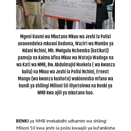
Mgeni Rasmi wa Mkutano Mkuu wa Jeshi la Polisi
unaoendelea mkoani Dodoma, Waziri wa Mambo ya
Ndani Nchini, Mh. Mwigulu Nchemba (katikati)
pamoja na Kaimu Afisa Mkuu wa Wateja Wadogo na
wa Kati wa NMB, Bw. Abdulmajid Nsekela ( wa kwanza
kulia) na Mkuu wa Jeshi la Polisi Nchini, Ernest
Mangu (wa kwanza kushoto) wakionesha mfano wa
hundi ya shilingi Milioni 50 iliyotolewa na Benki ya
NMB kwa ajili ya mkutano huo.
BENKI
ya NMB imekabidhi udhamini wa shilingi
Milioni 50 kwa jeshi la polisi kwaajili ya kufanikisha