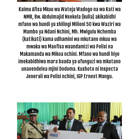
Kaimu Afisa Mkuu wa Wateja Wadogo na wa Kati wa
NMB, Bw. Abdulmajid Nsekela (kulia) akikabidhi
mfano wa hundi ya shilingi Milioni 50 kwa Waziri wa
Mambo ya Ndani Nchini, Mh. Mwigulu Nchemba
(katikati) kama udhamini wa mkutano mkuu wa
mwaka wa Maofisa waandamizi wa Polisi na
Makamanda wa Mikoa nchini. Mfano wa hundi hiyo
imekabidhiwa mara baada ya ufunguzi wa mkutano
unaoendelea mjini Dodoma. Kushoto ni Inspecta
Jenerali wa Polisi nchini, IGP Ernest Mangu.