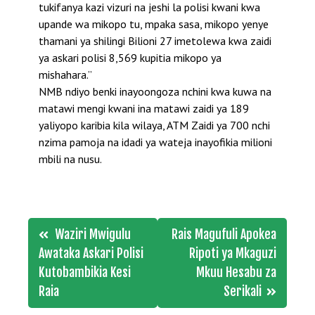
tukifanya kazi vizuri na jeshi la polisi kwani kwa
upande wa mikopo tu, mpaka sasa, mikopo yenye
thamani ya shilingi Bilioni 27 imetolewa kwa zaidi
ya askari polisi 8,569 kupitia mikopo ya
mishahara.”
NMB ndiyo benki inayoongoza nchini kwa kuwa na
matawi mengi kwani ina matawi zaidi ya 189
yaliyopo karibia kila wilaya, ATM Zaidi ya 700 nchi
nzima pamoja na idadi ya wateja inayofikia milioni
mbili na nusu.
Post
Waziri Mwigulu
Rais Magufuli Apokea
navigation
Awataka Askari Polisi
Ripoti ya Mkaguzi
Kutobambikia Kesi
Mkuu Hesabu za
Raia
Serikali