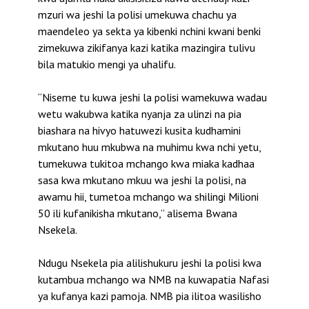
mzuri wa jeshi la polisi umekuwa chachu ya
maendeleo ya sekta ya kibenki nchini kwani benki
zimekuwa zikifanya kazi katika mazingira tulivu
bila matukio mengi ya uhalifu.
“Niseme tu kuwa jeshi la polisi wamekuwa wadau
wetu wakubwa katika nyanja za ulinzi na pia
biashara na hivyo hatuwezi kusita kudhamini
mkutano huu mkubwa na muhimu kwa nchi yetu,
tumekuwa tukitoa mchango kwa miaka kadhaa
sasa kwa mkutano mkuu wa jeshi la polisi, na
awamu hii, tumetoa mchango wa shilingi Milioni
50 ili kufanikisha mkutano,” alisema Bwana
Nsekela.
Ndugu Nsekela pia alilishukuru jeshi la polisi kwa
kutambua mchango wa NMB na kuwapatia Nafasi
ya kufanya kazi pamoja. NMB pia ilitoa wasilisho