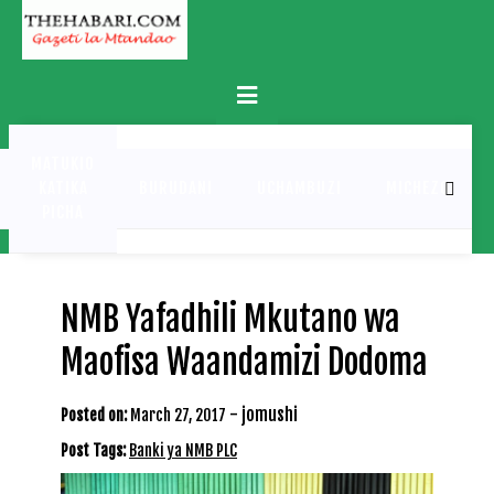
Skip
to
content
Primary
Menu
MATUKIO
KATIKA
BURUDANI
UCHAMBUZI
MICHEZO
PICHA
NMB Yafadhili Mkutano wa
Maofisa Waandamizi Dodoma
-
jomushi
Posted on:
March 27, 2017
Post Tags:
Banki ya NMB PLC