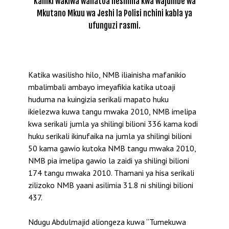
Kaniki wakiwa wanatoa heshima kwa wajumbe wa
Mkutano Mkuu wa Jeshi la Polisi nchini kabla ya
ufunguzi rasmi.
Katika wasilisho hilo, NMB iliainisha mafanikio
mbalimbali ambayo imeyafikia katika utoaji
huduma na kuingizia serikali mapato huku
ikielezwa kuwa tangu mwaka 2010, NMB imelipa
kwa serikali jumla ya shilingi bilioni 336 kama kodi
huku serikali ikinufaika na jumla ya shilingi bilioni
50 kama gawio kutoka NMB tangu mwaka 2010,
NMB pia imelipa gawio la zaidi ya shilingi bilioni
174 tangu mwaka 2010. Thamani ya hisa serikali
zilizoko NMB yaani asilimia 31.8 ni shilingi bilioni
437.
Ndugu Abdulmajid aliongeza kuwa “Tumekuwa