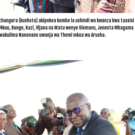
ungura (kushoto) akipokea kombe la ushindi wa kwanza kwa taasisi
i Mkuu, Bunge, Kazi, Vijana na Watu wenye Ulemavu, Jenesta Mhagama
a wakulima Nanenane uwanja wa Themi mkoa wa Arusha.