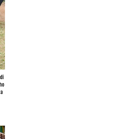
di
sho
ja