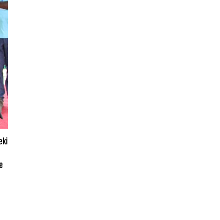
eki
e