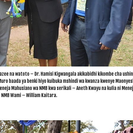
wazee na watoto – Dr. Hamisi Kigwangala akikabidhi kikombe cha ushin
Muro baada ya benki hiyo kuibuka mshindi wa kwanza kwenye Maonye
eneja Mahusiano wa NMB kwa serikali – Aneth Kwayu na kulia ni Mene
a NMB Wami – William Kaitara.