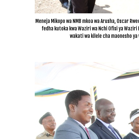
Meneja Mikopo wa NMB mkoa wa Arusha, Oscar Rwech
fedha kutoka kwa Waziri wa Nchi Ofisi ya Wazir
wakati wa kilele cha maonesho y