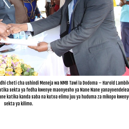
dhi cheti cha ushindi Meneja wa NMB Tawi la Dodoma – Harold Lambil
katika sekta ya fedha kwenye maonyesho ya Nane Nane yanayoendelea
ane katika kanda saba na kutoa elimu juu ya huduma za mikopo kweny
sekta ya kilimo.