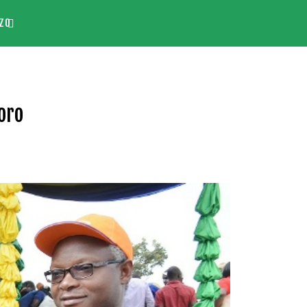
ZO
oro