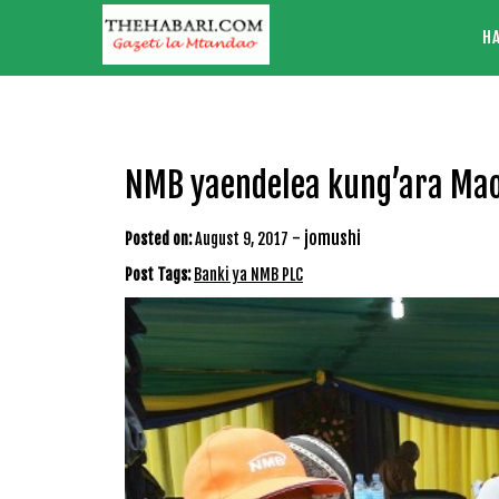
Skip
H
to
content
NMB yaendelea kung’ara Mao
-
jomushi
Posted on:
August 9, 2017
Post Tags:
Banki ya NMB PLC