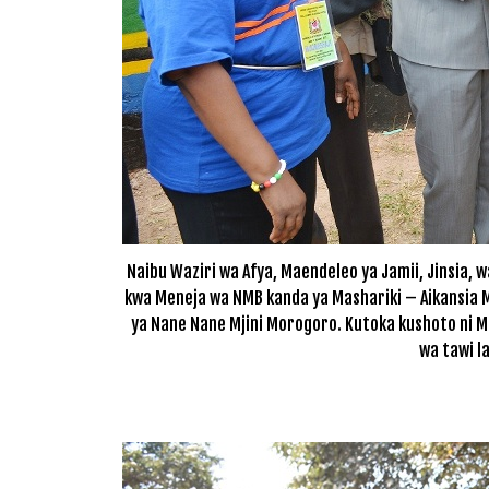
Naibu Waziri wa Afya, Maendeleo ya Jamii, Jinsia, 
kwa Meneja wa NMB kanda ya Mashariki – Aikansia 
ya Nane Nane Mjini Morogoro. Kutoka kushoto ni M
wa tawi l