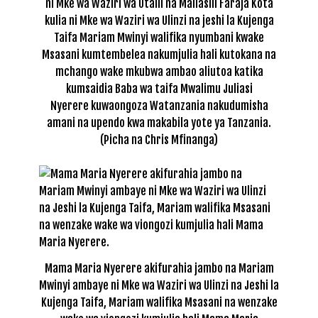
ni Mke wa Waziri wa Utalii na Maliasili Faraja Kota
kulia ni Mke wa Waziri wa Ulinzi na jeshi la Kujenga
Taifa Mariam Mwinyi walifika nyumbani kwake
Msasani kumtembelea nakumjulia hali kutokana na
mchango wake mkubwa ambao aliutoa katika
kumsaidia Baba wa taifa Mwalimu Juliasi
Nyerere kuwaongoza Watanzania nakudumisha
amani na upendo kwa makabila yote ya Tanzania.
(Picha na Chris Mfinanga)
Mama Maria Nyerere akifurahia jambo na Mariam
Mwinyi ambaye ni Mke wa Waziri wa Ulinzi na Jeshi la
Kujenga Taifa, Mariam walifika Msasani na wenzake