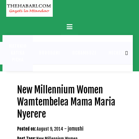
Skip
to
content
Primary
Menu
MATUKIO
KATIKA
BURUDANI
UCHAMBUZI
MICHEZO
PICHA
New Millennium Women
Wamtembelea Mama Maria
Nyerere
-
jomushi
Posted on:
August 9, 2014
Post Tags:
New Millennium Women