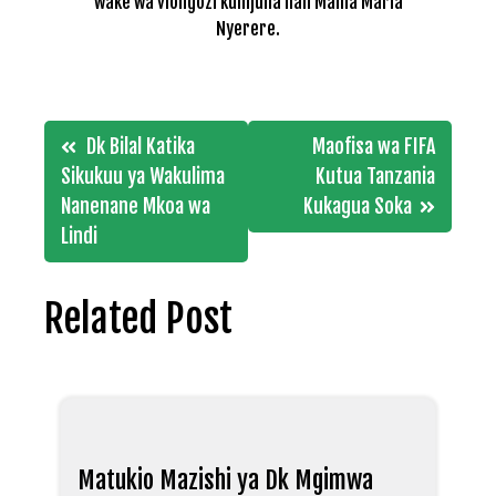
wake wa viongozi kumjulia hali Mama Maria
Nyerere.
Post
Dk Bilal Katika
Maofisa wa FIFA
navigation
Sikukuu ya Wakulima
Kutua Tanzania
Nanenane Mkoa wa
Kukagua Soka
Lindi
Related Post
Matukio Mazishi ya Dk Mgimwa