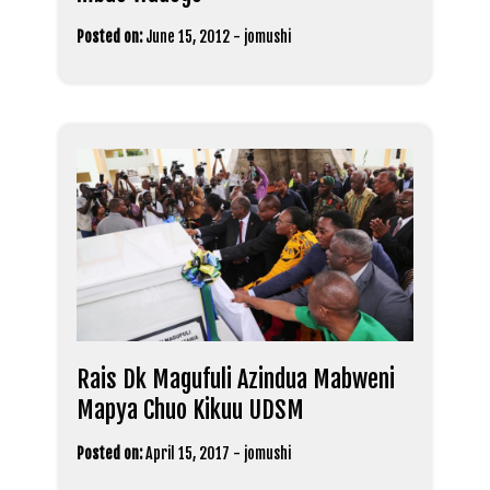
Posted on:
June 15, 2012
-
jomushi
Rais Dk Magufuli Azindua Mabweni
Mapya Chuo Kikuu UDSM
Posted on:
April 15, 2017
-
jomushi