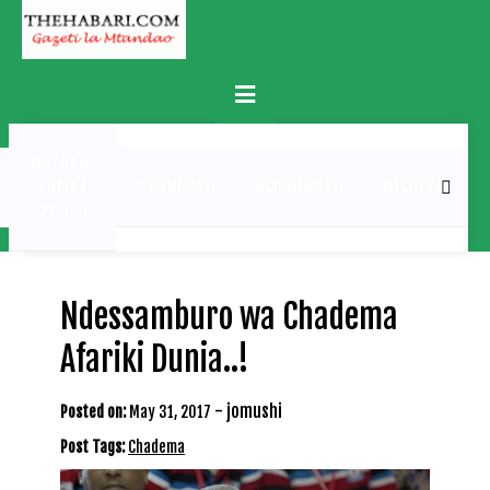
Skip
to
content
Primary
Menu
MATUKIO
KATIKA
BURUDANI
UCHAMBUZI
MICHEZO
PICHA
Ndessamburo wa Chadema
Afariki Dunia..!
-
jomushi
Posted on:
May 31, 2017
Post Tags:
Chadema