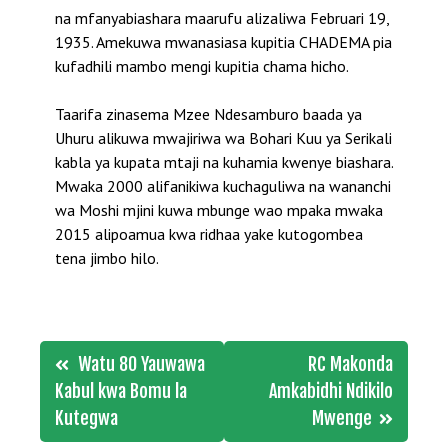
na mfanyabiashara maarufu alizaliwa Februari 19,
1935. Amekuwa mwanasiasa kupitia CHADEMA pia
kufadhili mambo mengi kupitia chama hicho.
Taarifa zinasema Mzee Ndesamburo baada ya
Uhuru alikuwa mwajiriwa wa Bohari Kuu ya Serikali
kabla ya kupata mtaji na kuhamia kwenye biashara.
Mwaka 2000 alifanikiwa kuchaguliwa na wananchi
wa Moshi mjini kuwa mbunge wao mpaka mwaka
2015 alipoamua kwa ridhaa yake kutogombea
tena jimbo hilo.
Post
Watu 80 Yauwawa
RC Makonda
navigation
Kabul kwa Bomu la
Amkabidhi Ndikilo
Kutegwa
Mwenge