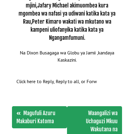
mjini,Jafary Michael akimuombea kura
mgombea wa nafasi ya udiwani katika kata ya
Rau,Peter Kimaro wakati wa mkutano wa
kampeni uliofanyika katika kata ya
Ngangamfumuni.
Na Dixon Busagaga wa Globu ya Jamii ,kandaya
Kaskazini.
Click here to Reply, Reply to all, or Forw
Post
Magufuli Azuru
Waangalizi wa
navigation
Makaburi Katoma
Uchaguzi Mkuu
Wakutana na