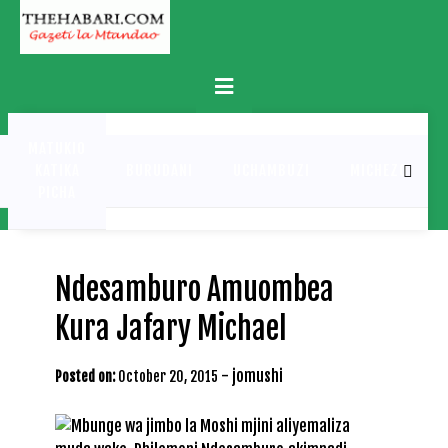
Skip
to
content
Primary
Menu
MATUKIO
KATIKA
BURUDANI
UCHAMBUZI
MICHEZO
PICHA
Ndesamburo Amuombea
Kura Jafary Michael
-
jomushi
Posted on:
October 20, 2015