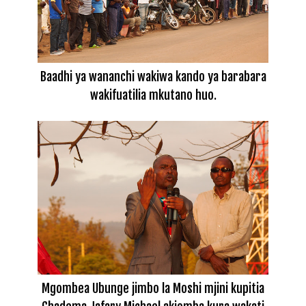
Baadhi ya wananchi wakiwa kando ya barabara
wakifuatilia mkutano huo.
Mgombea Ubunge jimbo la Moshi mjini kupitia