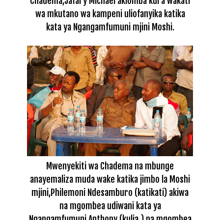
Chadema,Jafary Michael akiomba kura wakati
wa mkutano wa kampeni uliofanyika katika
kata ya Ngangamfumuni mjini Moshi.
Mwenyekiti wa Chadema na mbunge
anayemaliza muda wake katika jimbo la Moshi
mjini,Philemoni Ndesamburo (katikati) akiwa
na mgombea udiwani kata ya
Ngangamfumuni,Anthony (kulia ) na mgombea