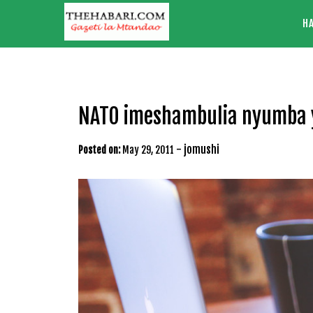
Skip
H
to
content
NATO imeshambulia nyumba 
-
jomushi
Posted on:
May 29, 2011