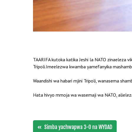
TAARIFA kutoka katika Jeshi la NATO zinaeleza vi
Tripoli.Imeelezwa kwamba yamefanyika mashambul
Waandishi wa habari mjini Tripoli, wanasema shamb
Hata hivyo mmoja wa wasemaji wa NATO, alieleza 
Post
Simba yachwapwa 3-0 na WYDAD