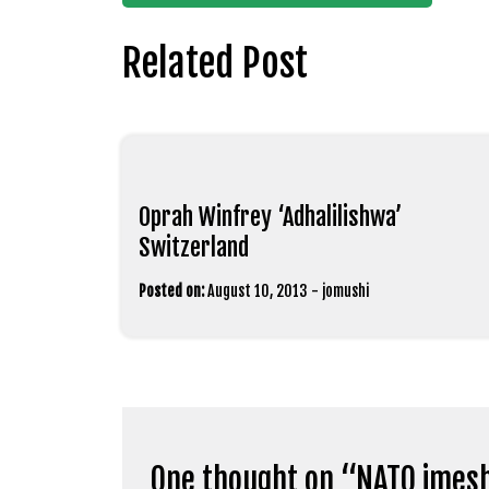
navigation
Related Post
Oprah Winfrey ‘Adhalilishwa’
Switzerland
Posted on:
August 10, 2013
-
jomushi
One thought on “
NATO imesh