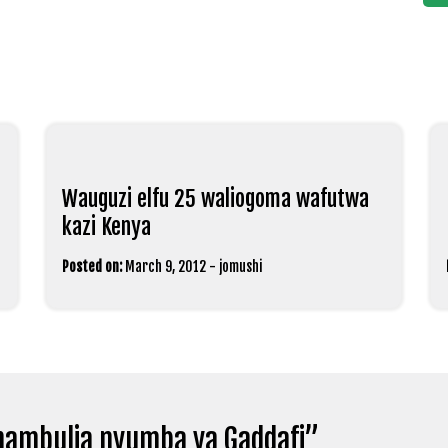
Wauguzi elfu 25 waliogoma wafutwa
kazi Kenya
Posted on:
March 9, 2012
-
jomushi
ambulia nyumba ya Gaddafi
”