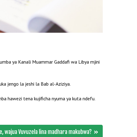
 nyumba ya Kanali Muammar Gaddafi wa Libya mjini
 jengo la jeshi la Bab al-Aziziya.
a hawezi tena kujificha nyuma ya kuta ndefu.
e, wajua Vuvuzela lina madhara makubwa?