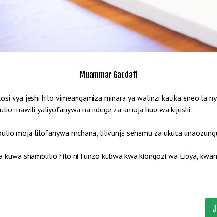
Muammar Gaddafi
kosi vya jeshi hilo vimeangamiza minara ya walinzi katika eneo la
io mawili yaliyofanywa na ndege za umoja huo wa kijeshi.
ulio moja lilofanywa mchana, lilivunja sehemu za ukuta unaozunguka
kuwa shambulio hilo ni funzo kubwa kwa kiongozi wa Libya, kwamb
J