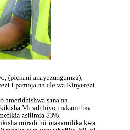
o, (pichani anayezungumza),
rezi I pamoja na ule wa Kinyerezi
yo ameridhishwa sana na
kikisha Miradi hiyo inakamilika
mefikia asilimia 53%.
isha miradi hii inakamilika kwa