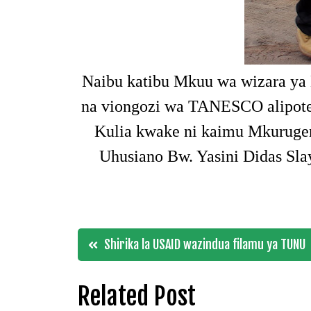
Naibu katibu Mkuu wa wizara ya N
na viongozi wa TANESCO alipote
Kulia kwake ni kaimu Mkurug
Uhusiano Bw. Yasini Didas Sla
Post
Shirika la USAID wazindua filamu ya TUNU
navigation
Related Post