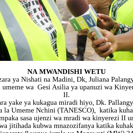
NA MWANDISHI WETU
a ya Nishati na Madini, Dk, Juliana Palangy
ha umeme wa
Gesi Asilia ya upanuzi wa Kinye
II.
ra yake ya kukagua miradi hiyo, Dk. Pallang
rika la Umeme Nchini (TANESCO),
katika kuha
paka sasa ujenzi wa mradi wa kinyerezi II u
jitihada kubwa mnazozifanya katika kuhakik