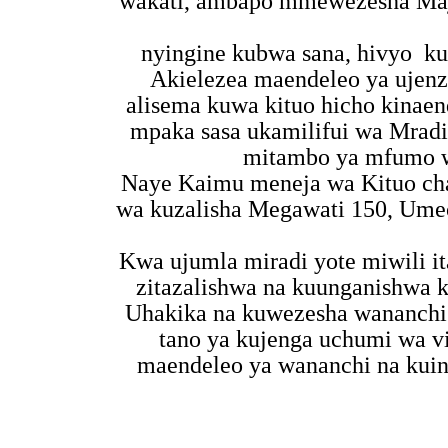
wakati, ambapo mmewezesha Maje
nyingine kubwa sana, hivyo
ku
Akielezea maendeleo ya ujenz
alisema kuwa kituo hicho kinaen
mpaka sasa ukamilifui wa Mradi
mitambo ya mfumo w
Naye Kaimu meneja wa Kituo ch
wa kuzalisha Megawati 150, Umeo
Kwa ujumla miradi yote miwili 
zitazalishwa na kuunganishwa 
Uhakika na kuwezesha wananchi
tano ya kujenga uchumi wa 
maendeleo ya wananchi na kui