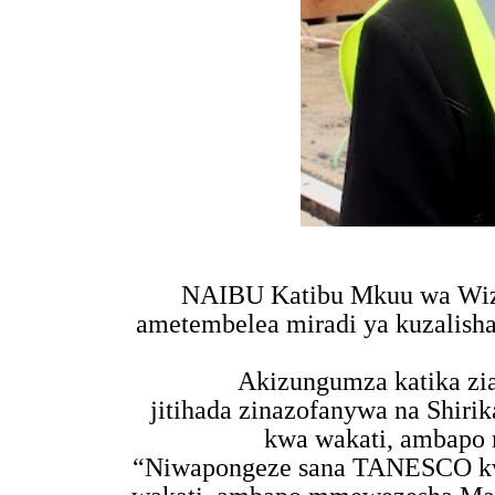
NAIBU Katibu Mkuu wa Wizar
ametembelea miradi ya kuzalis
Akizungumza katika zia
jitihada zinazofanywa na Shi
kwa wakati, ambapo m
“Niwapongeze sana TANESCO kwa 