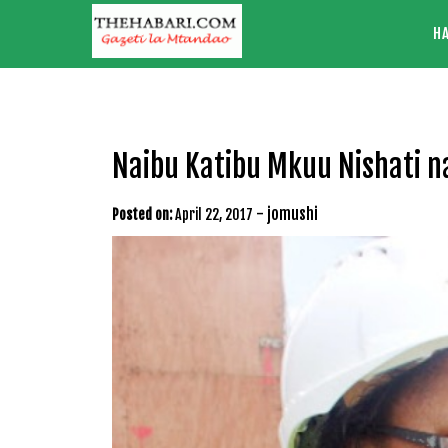
Skip
H
to
content
Naibu Katibu Mkuu Nishati n
-
jomushi
Posted on:
April 22, 2017