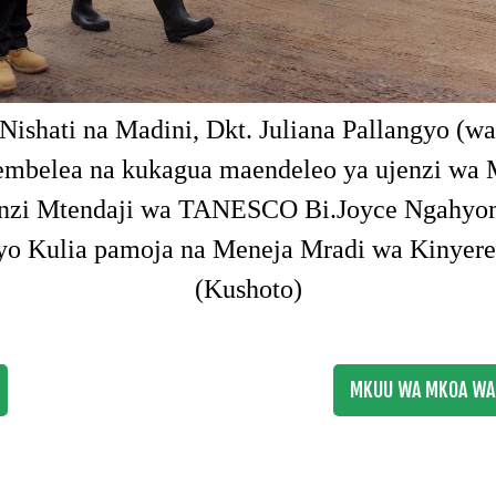
ishati na Madini, Dkt. Juliana Pallangyo (wa
mbelea na kukagua maendeleo ya ujenzi wa 
enzi Mtendaji wa TANESCO Bi.Joyce Ngahyom
yo Kulia pamoja na Meneja Mradi wa Kinyere
(Kushoto)
MKUU WA MKOA WA 