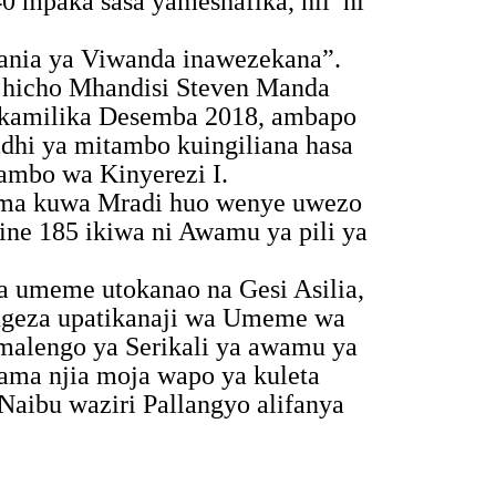
 mpaka sasa yameshafika, hii
ni
zania ya Viwanda inawezekana”.
o hicho Mhandisi Steven Manda
inakamilika Desemba 2018, ambapo
dhi ya mitambo kuingiliana hasa
mbo wa Kinyerezi I.
ema kuwa Mradi huo wenye uwezo
ne 185 ikiwa ni Awamu ya pili ya
 umeme utokanao na Gesi Asilia,
ongeza upatikanaji wa Umeme wa
malengo ya Serikali ya awamu ya
ma njia moja wapo ya kuleta
 Naibu waziri Pallangyo alifanya