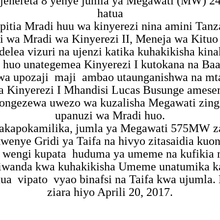
nereta 8 yenye jumla ya Megawati (MW) 240
hatua
pitia Mradi huu wa kinyerezi nina amini Tan
i wa Mradi wa Kinyerezi II, Meneja wa Kitu
delea vizuri na ujenzi katika kuhakikisha k
 huo unategemea Kinyerezi I kutokana na Baa
a upozaji
maji
ambao utaunganishwa na mta
a Kinyerezi I Mhandisi Lucas Busunge ames
ngezewa uwezo wa kuzalisha Megawati zingi
upanuzi wa Mradi huo.
itakapokamilika, jumla ya Megawati 575MW za
kwenye Gridi ya Taifa na hivyo zitasaidia ku
 wengi kupata
huduma ya umeme na kufikia 
viwanda kwa kuhakikisha Umeme unatumika ka
nua
vipato
vyao binafsi na Taifa kwa ujumla.
ziara hiyo Aprili 20, 2017.