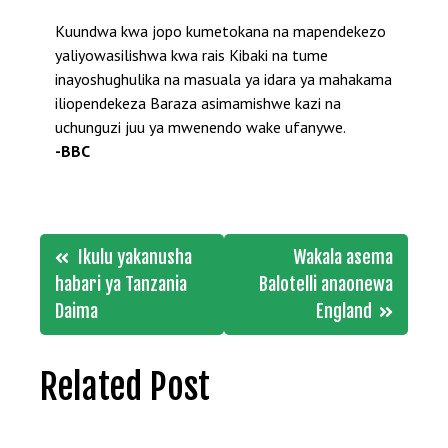
Kuundwa kwa jopo kumetokana na mapendekezo
yaliyowasilishwa kwa rais Kibaki na tume
inayoshughulika na masuala ya idara ya mahakama
iliopendekeza Baraza asimamishwe kazi na
uchunguzi juu ya mwenendo wake ufanywe.
-BBC
Post
Ikulu yakanusha
Wakala asema
navigation
habari ya Tanzania
Balotelli anaonewa
Daima
England
Related Post