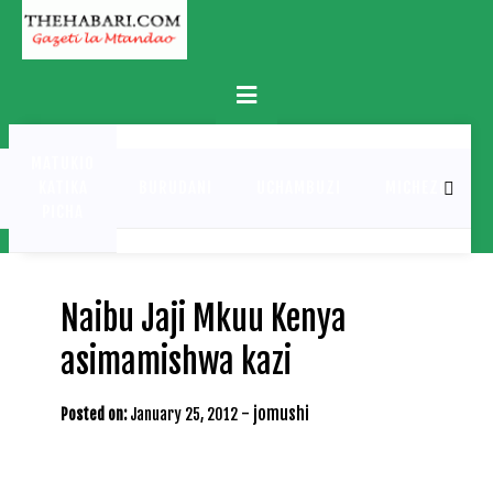
Skip
to
content
Primary
Menu
MATUKIO
KATIKA
BURUDANI
UCHAMBUZI
MICHEZO
PICHA
Naibu Jaji Mkuu Kenya
asimamishwa kazi
-
jomushi
Posted on:
January 25, 2012