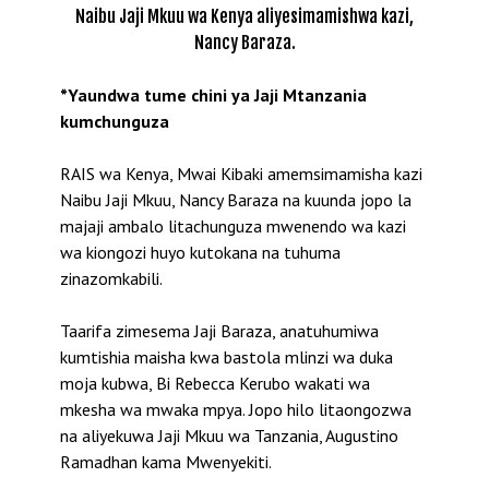
Naibu Jaji Mkuu wa Kenya aliyesimamishwa kazi,
Nancy Baraza.
*Yaundwa tume chini ya Jaji Mtanzania
kumchunguza
RAIS wa Kenya, Mwai Kibaki amemsimamisha kazi
Naibu Jaji Mkuu, Nancy Baraza na kuunda jopo la
majaji ambalo litachunguza mwenendo wa kazi
wa kiongozi huyo kutokana na tuhuma
zinazomkabili.
Taarifa zimesema Jaji Baraza, anatuhumiwa
kumtishia maisha kwa bastola mlinzi wa duka
moja kubwa, Bi Rebecca Kerubo wakati wa
mkesha wa mwaka mpya. Jopo hilo litaongozwa
na aliyekuwa Jaji Mkuu wa Tanzania, Augustino
Ramadhan kama Mwenyekiti.