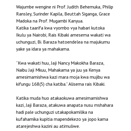
Wajumbe wengine ni Prof. Judith Behemuka, Philip
Ransley, Surinder Kapila, Beuttah Siganga, Grace
Madoka na Prof. Mugambi Kanyua.
Katika taarifa kwa vyombo vya habari kutoka
Ikulu ya Nairobi, Rais Kibaki amesema wakati wa
uchunguzi, Bi. Baraza hatoendelea na majukumu
yake ya idara ya mahakama.
“Kwa wakati huu, Jaji Nancy Makokha Baraza,
Naibu Jaji Mkuu, Mahakama ya juu ya Kenya
amesimamishwa kazi mara moja kwa mujibu wa
kifungu 168(5) cha katiba.” Alisema rais Kibaki.
Katika muda huo atakaokuwa amesimamishwa
kazi, Jaji Baraza, atakuwa anapata nusu mshahara
hadi pale uchunguzi utakapokamilika na
kufahamika kupitia mapendekezo ya jopo kama
atarejeshwa kazini au atimuliwe.