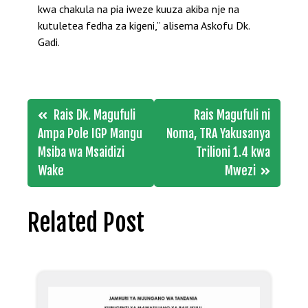
kwa chakula na pia iweze kuuza akiba nje na
kutuletea fedha za kigeni,” alisema Askofu Dk.
Gadi.
Post
Rais Dk. Magufuli
Rais Magufuli ni
navigation
Ampa Pole IGP Mangu
Noma, TRA Yakusanya
Msiba wa Msaidizi
Trilioni 1.4 kwa
Wake
Mwezi
Related Post