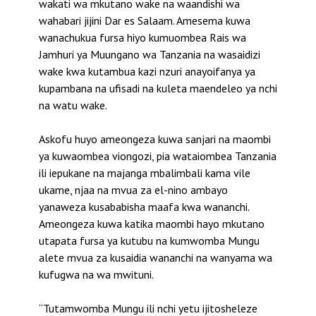
wakati wa mkutano wake na waandishi wa
wahabari jijini Dar es Salaam. Amesema kuwa
wanachukua fursa hiyo kumuombea Rais wa
Jamhuri ya Muungano wa Tanzania na wasaidizi
wake kwa kutambua kazi nzuri anayoifanya ya
kupambana na ufisadi na kuleta maendeleo ya nchi
na watu wake.
Askofu huyo ameongeza kuwa sanjari na maombi
ya kuwaombea viongozi, pia wataiombea Tanzania
ili iepukane na majanga mbalimbali kama vile
ukame, njaa na mvua za el-nino ambayo
yanaweza kusababisha maafa kwa wananchi.
Ameongeza kuwa katika maombi hayo mkutano
utapata fursa ya kutubu na kumwomba Mungu
alete mvua za kusaidia wananchi na wanyama wa
kufugwa na wa mwituni.
“Tutamwomba Mungu ili nchi yetu ijitosheleze