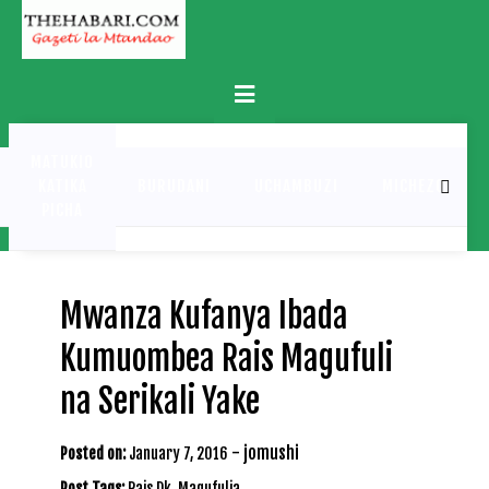
Skip
to
content
Primary
Menu
MATUKIO
KATIKA
BURUDANI
UCHAMBUZI
MICHEZO
PICHA
Mwanza Kufanya Ibada
Kumuombea Rais Magufuli
na Serikali Yake
-
jomushi
Posted on:
January 7, 2016
Post Tags:
Rais Dk. Magufulia