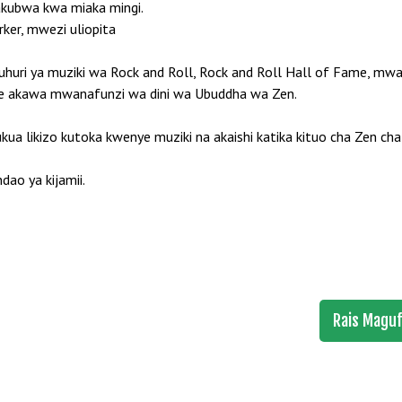
akubwa kwa miaka mingi.
ker, mwezi uliopita
uri ya muziki wa Rock and Roll, Rock and Roll Hall of Fame, mw
daye akawa mwanafunzi wa dini wa Ubuddha wa Zen.
kua likizo kutoka kwenye muziki na akaishi katika kituo cha Zen c
o ya kijamii.
Rais Maguf