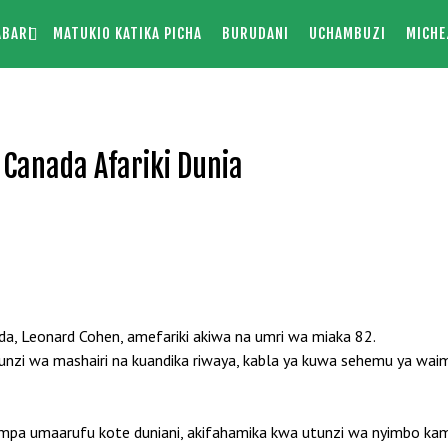
ABARI
MATUKIO KATIKA PICHA
BURUDANI
UCHAMBUZI
MICHE
Canada Afariki Dunia
a, Leonard Cohen, amefariki akiwa na umri wa miaka 82.
unzi wa mashairi na kuandika riwaya, kabla ya kuwa sehemu ya wai
ulimpa umaarufu kote duniani, akifahamika kwa utunzi wa nyimbo ka