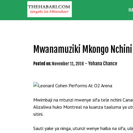
Skip
H
to
content
Mwanamuziki Mkongo Nchini 
-
Yohana Chance
Posted on:
November 11, 2016
Mwimbaji na mtunzi mwenye sifa tele nchini Canad
Alizaliwa huko Montreal na kuanza taaluma ya ut
sitini.
Sauti yake ya ninga, utunzi wenye haiba na sifa, 