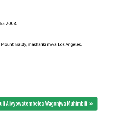
aka 2008.
ha Mount Baldy, mashariki mwa Los Angeles.
uli Alivyowatembelea Wagonjwa Muhimbili