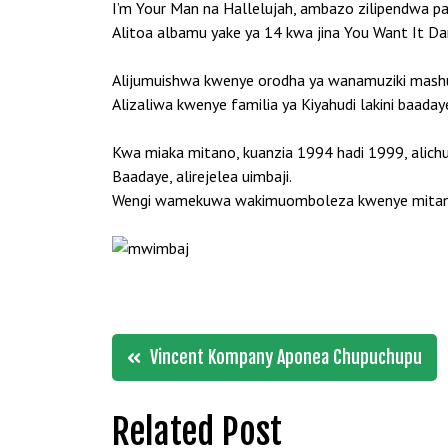
I’m Your Man na Hallelujah, ambazo zilipendwa p
Alitoa albamu yake ya 14 kwa jina You Want It Dar
Alijumuishwa kwenye orodha ya wanamuziki mashuh
Alizaliwa kwenye familia ya Kiyahudi lakini baa
Kwa miaka mitano, kuanzia 1994 hadi 1999, alichu
Baadaye, alirejelea uimbaji.
Wengi wamekuwa wakimuomboleza kwenye mitanda
Post
Vincent Kompany Aponea Chupuchupu
navigation
Related Post