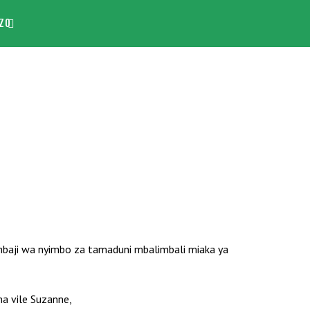
ZO
mbaji wa nyimbo za tamaduni mbalimbali miaka ya
ma vile Suzanne,