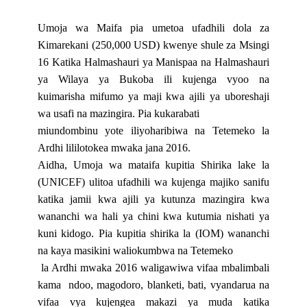
Umoja wa Maifa pia umetoa ufadhili dola za
Kimarekani (250,000 USD) kwenye shule za Msingi
16 Katika Halmashauri ya Manispaa na Halmashauri
ya Wilaya ya Bukoba ili kujenga vyoo na
kuimarisha mifumo ya maji kwa ajili ya uboreshaji
wa usafi na mazingira. Pia kukarabati
miundombinu yote iliyoharibiwa na Tetemeko la
Ardhi lililotokea mwaka jana 2016.
Aidha, Umoja wa mataifa kupitia Shirika lake la
(UNICEF) ulitoa ufadhili wa kujenga majiko sanifu
katika jamii kwa ajili ya kutunza mazingira kwa
wananchi wa hali ya chini kwa kutumia nishati ya
kuni kidogo. Pia kupitia shirika la (IOM) wananchi
na kaya masikini waliokumbwa na Tetemeko
la Ardhi mwaka 2016 waligawiwa vifaa mbalimbali
kama
ndoo, magodoro, blanketi, bati, vyandarua na
vifaa vya kujengea makazi ya muda katika