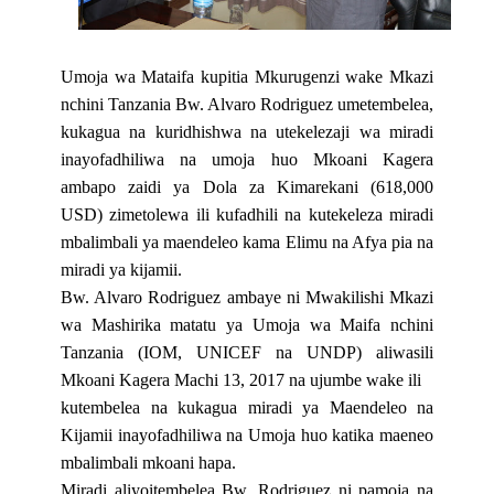
Umoja wa Mataifa kupitia Mkurugenzi wake Mkazi
nchini Tanzania Bw. Alvaro Rodriguez umetembelea,
kukagua na kuridhishwa na
utekelezaji wa miradi
inayofadhiliwa na umoja huo Mkoani Kagera
ambapo zaidi ya Dola za Kimarekani (618,000
USD) zimetolewa ili kufadhili na kutekeleza miradi
mbalimbali ya maendeleo kama Elimu na Afya pia na
miradi ya kijamii.
Bw. Alvaro Rodriguez ambaye ni Mwakilishi Mkazi
wa Mashirika matatu ya Umoja wa Maifa nchini
Tanzania (IOM, UNICEF na UNDP) aliwasili
Mkoani Kagera Machi 13, 2017 na ujumbe wake ili
kutembelea na kukagua miradi ya Maendeleo na
Kijamii inayofadhiliwa na Umoja huo katika maeneo
mbalimbali mkoani hapa.
Miradi aliyoitembelea Bw. Rodriguez ni pamoja na