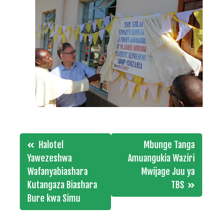
Post
Halotel
Mbunge Tanga
navigation
Yawezeshwa
Amuangukia Waziri
Wafanyabiashara
Mwijage Juu ya
Kutangaza Biashara
TBS
Bure kwa Simu