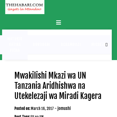
Skip
to
content
Primary
Menu
MATUKIO
KATIKA
BURUDANI
UCHAMBUZI
MICHEZO
PICHA
Mwakilishi Mkazi wa UN
Tanzania Aridhishwa na
Utekelezaji wa Miradi Kagera
-
jomushi
Posted on:
March 16, 2017
Post Tags:
EU na UN