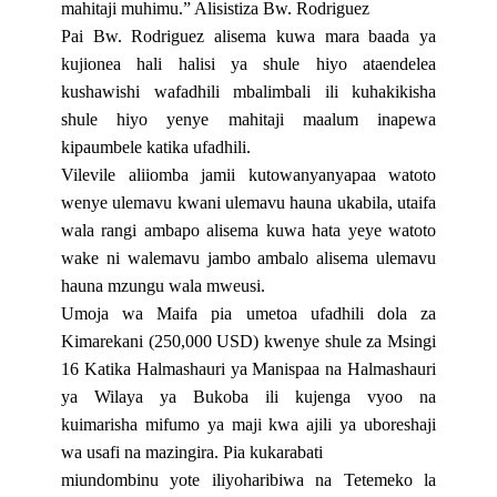
mahitaji muhimu.” Alisistiza Bw. Rodriguez
Pai Bw. Rodriguez alisema kuwa mara baada ya
kujionea hali halisi ya shule hiyo ataendelea
kushawishi wafadhili mbalimbali ili kuhakikisha
shule hiyo yenye mahitaji maalum inapewa
kipaumbele katika ufadhili.
Vilevile aliiomba jamii kutowanyanyapaa watoto
wenye ulemavu kwani ulemavu hauna ukabila, utaifa
wala rangi ambapo alisema kuwa hata yeye watoto
wake ni walemavu jambo ambalo alisema ulemavu
hauna mzungu wala mweusi.
Umoja wa Maifa pia umetoa ufadhili dola za
Kimarekani (250,000 USD) kwenye shule za Msingi
16 Katika Halmashauri ya Manispaa na Halmashauri
ya Wilaya ya Bukoba ili kujenga vyoo na
kuimarisha mifumo ya maji kwa ajili ya uboreshaji
wa usafi na mazingira. Pia kukarabati
miundombinu yote iliyoharibiwa na Tetemeko la