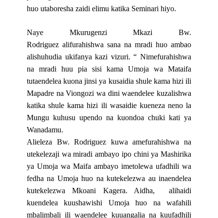
huo utaboresha zaidi elimu katika Seminari hiyo.
Naye Mkurugenzi Mkazi Bw.
Rodriguez alifurahishwa sana na mradi huo ambao
alishuhudia ukifanya kazi vizuri. “ Nimefurahishwa
na mradi huu pia sisi kama Umoja wa Mataifa
tutaendelea kuona jinsi ya kusaidia shule kama hizi ili
Mapadre na Viongozi wa dini waendelee kuzalishwa
katika shule kama hizi ili wasaidie kueneza neno la
Mungu kuhusu upendo na kuondoa chuki kati ya
Wanadamu.
Alieleza Bw. Rodriguez
kuwa amefurahishwa na
utekelezaji wa miradi ambayo ipo chini ya Mashirika
ya Umoja wa Maifa ambayo imetolewa ufadhili wa
fedha na Umoja huo na kutekelezwa au inaendelea
kutekelezwa Mkoani Kagera. Aidha,
alihaidi
kuendelea kuushawishi Umoja huo na wafahili
mbalimbali ili waendelee kuuangalia na kuufadhili