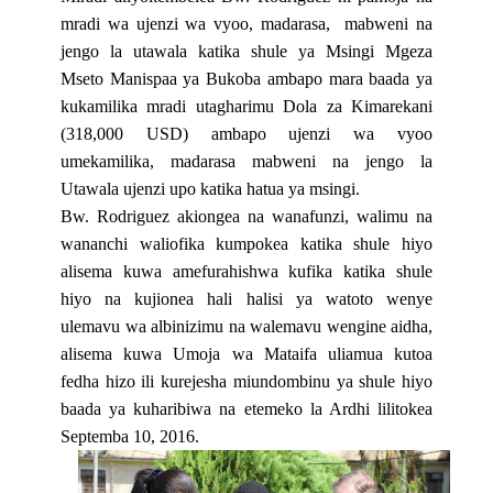
mradi wa ujenzi wa vyoo, madarasa,
mabweni na
jengo la utawala katika shule ya Msingi Mgeza
Mseto Manispaa ya Bukoba ambapo mara baada ya
kukamilika mradi utagharimu Dola za Kimarekani
(318,000 USD) ambapo ujenzi wa vyoo
umekamilika, madarasa mabweni na jengo la
Utawala ujenzi upo katika hatua ya msingi.
Bw. Rodriguez akiongea na wanafunzi, walimu na
wananchi waliofika kumpokea katika shule hiyo
alisema kuwa amefurahishwa kufika katika shule
hiyo na kujionea hali halisi ya watoto wenye
ulemavu wa albinizimu na walemavu wengine aidha,
alisema kuwa Umoja wa Mataifa uliamua kutoa
fedha hizo ili kurejesha miundombinu ya shule hiyo
baada ya kuharibiwa na etemeko la Ardhi lilitokea
Septemba 10, 2016.