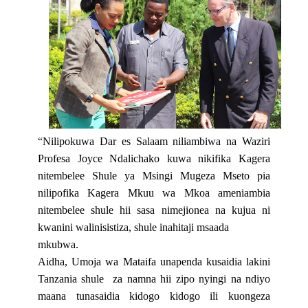
“Nilipokuwa Dar es Salaam niliambiwa na Waziri
Profesa Joyce Ndalichako kuwa nikifika Kagera
nitembelee Shule ya Msingi Mugeza Mseto pia
nilipofika Kagera Mkuu wa Mkoa ameniambia
nitembelee shule hii sasa nimejionea na kujua ni
kwanini walinisistiza, shule inahitaji msaada
mkubwa.
Aidha, Umoja wa Mataifa unapenda kusaidia lakini
Tanzania shule
za namna hii zipo nyingi na ndiyo
maana tunasaidia kidogo kidogo ili kuongeza