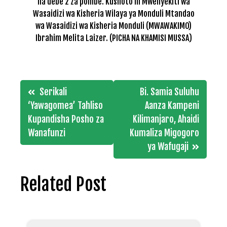
na debe 2 za pombe. Kushoto ni Mwenyekiti wa
Wasaidizi wa Kisheria Wilaya ya Monduli Mtandao
wa Wasaidizi wa Kisheria Monduli (MWAWAKIMO)
Ibrahim Melita Laizer. (PICHA NA KHAMISI MUSSA)
Post
Serikali
Bi. Samia Suluhu
navigation
‘Yawagomea’ Tahliso
Aanza Kampeni
Kupandisha Posho za
Kilimanjaro, Ahaidi
Wanafunzi
Kumaliza Migogoro
ya Wafugaji
Related Post