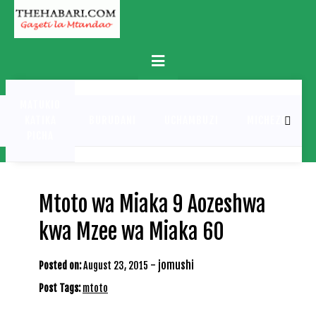
Skip
to
content
Primary
Menu
MATUKIO
KATIKA
BURUDANI
UCHAMBUZI
MICHEZO
PICHA
Mtoto wa Miaka 9 Aozeshwa
kwa Mzee wa Miaka 60
-
jomushi
Posted on:
August 23, 2015
Post Tags:
mtoto