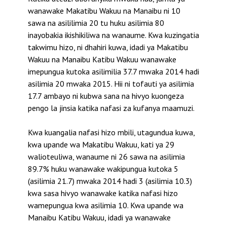
wanawake Makatibu Wakuu na Manaibu ni 10
sawa na asililimia 20 tu huku asilimia 80
inayobakia ikishikiliwa na wanaume. Kwa kuzingatia
takwimu hizo, ni dhahiri kuwa, idadi ya Makatibu
Wakuu na Manaibu Katibu Wakuu wanawake
imepungua kutoka asilimilia 37.7 mwaka 2014 hadi
asilimia 20 mwaka 2015. Hii ni tofauti ya asilimia
17.7 ambayo ni kubwa sana na hivyo kuongeza
pengo la jinsia katika nafasi za kufanya maamuzi.
Kwa kuangalia nafasi hizo mbili, utagundua kuwa,
kwa upande wa Makatibu Wakuu, kati ya 29
walioteuliwa, wanaume ni 26 sawa na asilimia
89.7% huku wanawake wakipungua kutoka 5
(asilimia 21.7) mwaka 2014 hadi 3 (asilimia 10.3)
kwa sasa hivyo wanawake katika nafasi hizo
wamepungua kwa asilimia 10. Kwa upande wa
Manaibu Katibu Wakuu, idadi ya wanawake