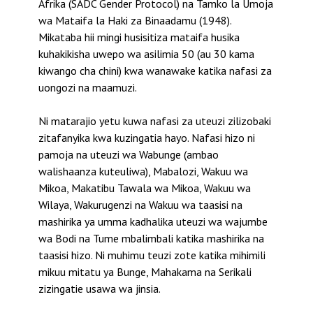
Afrika (SADC Gender Protocol) na Tamko la Umoja
wa Mataifa la Haki za Binaadamu (1948).
Mikataba hii mingi husisitiza mataifa husika
kuhakikisha uwepo wa asilimia 50 (au 30 kama
kiwango cha chini) kwa wanawake katika nafasi za
uongozi na maamuzi.
Ni matarajio yetu kuwa nafasi za uteuzi zilizobaki
zitafanyika kwa kuzingatia hayo. Nafasi hizo ni
pamoja na uteuzi wa Wabunge (ambao
walishaanza kuteuliwa), Mabalozi, Wakuu wa
Mikoa, Makatibu Tawala wa Mikoa, Wakuu wa
Wilaya, Wakurugenzi na Wakuu wa taasisi na
mashirika ya umma kadhalika uteuzi wa wajumbe
wa Bodi na Tume mbalimbali katika mashirika na
taasisi hizo. Ni muhimu teuzi zote katika mihimili
mikuu mitatu ya Bunge, Mahakama na Serikali
zizingatie usawa wa jinsia.