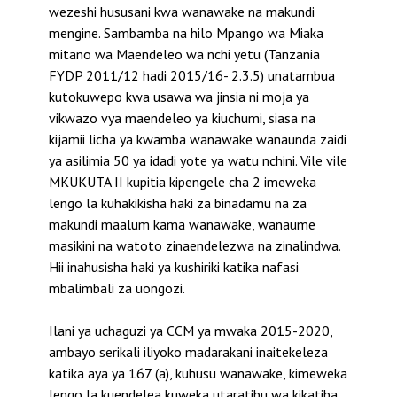
wezeshi hususani kwa wanawake na makundi
mengine. Sambamba na hilo Mpango wa Miaka
mitano wa Maendeleo wa nchi yetu (Tanzania
FYDP 2011/12 hadi 2015/16- 2.3.5) unatambua
kutokuwepo kwa usawa wa jinsia ni moja ya
vikwazo vya maendeleo ya kiuchumi, siasa na
kijamii licha ya kwamba wanawake wanaunda zaidi
ya asilimia 50 ya idadi yote ya watu nchini. Vile vile
MKUKUTA II kupitia kipengele cha 2 imeweka
lengo la kuhakikisha haki za binadamu na za
makundi maalum kama wanawake, wanaume
masikini na watoto zinaendelezwa na zinalindwa.
Hii inahusisha haki ya kushiriki katika nafasi
mbalimbali za uongozi.
Ilani ya uchaguzi ya CCM ya mwaka 2015-2020,
ambayo serikali iliyoko madarakani inaitekeleza
katika aya ya 167 (a), kuhusu wanawake, kimeweka
lengo la kuendelea kuweka utaratibu wa kikatiba