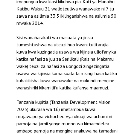
imepungua kwa kiasi kikubwa pia. Kati ya Manaibu
Katibu Wakuu 21 walioteuliwa wanawake ni 7 tu
sawa na asilimia 33.3 ikilinganishwa na asilimia 50
mwaka 2014.
Sisi wanaharakati wa masuala ya jinsia
tumeshtushwa na uteuzi huo kwani tulitarajia
kuwa kwa kuzingatia usawa wa kijinsia uliofanyika
katika nafasi za juu za Serilikali (Rais na Makamu
wake) teuzi za nafasi za uongozi zingezingatia
usawa wa kijinsia kama suala la msingi hasa katika
kuhakikisha kuwa wanawake na makundi mengine
wanashiriki kikamilifu katika kufanya maamuzi.
Tanzania kupitia (Tanzania Development Vision
2025) ukurasa wa 16) imetambua kuwa
mojawapo ya vichocheo vya ukuaji wa uchumi ni
pamoja na jamii yenye muono wa kimaendelea
ambapo pamoja na mengine unakuwa na tamaduni