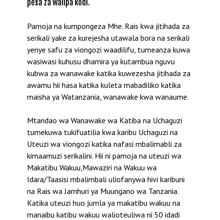
pesa za walipa kodi.
Pamoja na kumpongeza Mhe. Rais kwa jitihada za
serikali yake za kurejesha utawala bora na serikali
yenye safu za viongozi waadilifu, tumeanza kuwa
wasiwasi kuhusu dhamira ya kutambua nguvu
kubwa za wanawake katika kuwezesha jitihada za
awamu hii hasa katika kuleta mabadiliko katika
maisha ya Watanzania, wanawake kwa wanaume.
Mtandao wa Wanawake wa Katiba na Uchaguzi
tumekuwa tukifuatilia kwa karibu Uchaguzi na
Uteuzi wa viongozi katika nafasi mbalimabli za
kimaamuzi serikalini. Hii ni pamoja na uteuzi wa
Makatibu Wakuu,Mawaziri na Wakuu wa
Idara/Taasisi mbalimbali uliofanywa hivi karibuni
na Rais wa Jamhuri ya Muungano wa Tanzania.
Katika uteuzi huo jumla ya makatibu wakuu na
manaibu katibu wakuu walioteuliwa ni 50 idadi