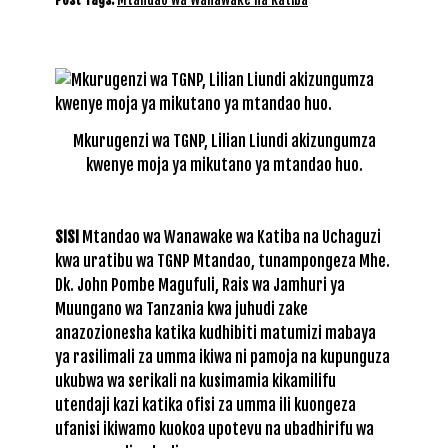
Mkurugenzi wa TGNP, Lilian Liundi akizungumza
kwenye moja ya mikutano ya mtandao huo.
SISI
Mtandao wa Wanawake wa Katiba na Uchaguzi
kwa uratibu wa TGNP Mtandao, tunampongeza Mhe.
Dk. John Pombe Magufuli, Rais wa Jamhuri ya
Muungano wa Tanzania kwa juhudi zake
anazozionesha katika kudhibiti matumizi mabaya
ya rasilimali za umma ikiwa ni pamoja na kupunguza
ukubwa wa serikali na kusimamia kikamilifu
utendaji kazi katika ofisi za umma ili kuongeza
ufanisi ikiwamo kuokoa upotevu na ubadhirifu wa