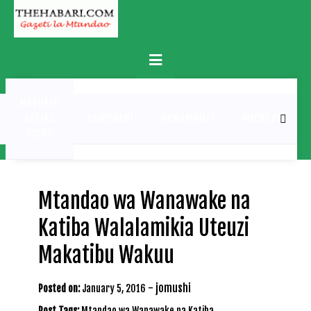
Skip
to
content
Primary
Menu
MATUKIO
KATIKA
BURUDANI
UCHAMBUZI
MICHEZO
PICHA
Mtandao wa Wanawake na
Katiba Walalamikia Uteuzi
Makatibu Wakuu
-
jomushi
Posted on:
January 5, 2016
Post Tags:
Mtandao wa Wanawake na Katiba