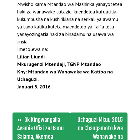
Mwisho kama Mtandao wa Mashirika yanayotetea
haki za wanawake tutazidi kuendelea kufuatilia,
kukumbusha na kushirikiana na serikali ya awamu
ya tano katika kuleta maendeleo ya Taifa letu
yanayozingatia haki za binadamu na usawa wa
jinsia.
Imetolewa na:
Lilian Liundi
Mkurugenzi Mtendaji, TGNP Mtandao
Kny: Mtandao wa Wanawake wa Katiba na
Uchaguzi.
Januari 5, 2016
Post
Dk Kingwangalla
Uchaguzi Mkuu 2015
navigation
Avamia Ofisi za Damu
na Changamoto kwa
Salama, Akemea
Wanawake na