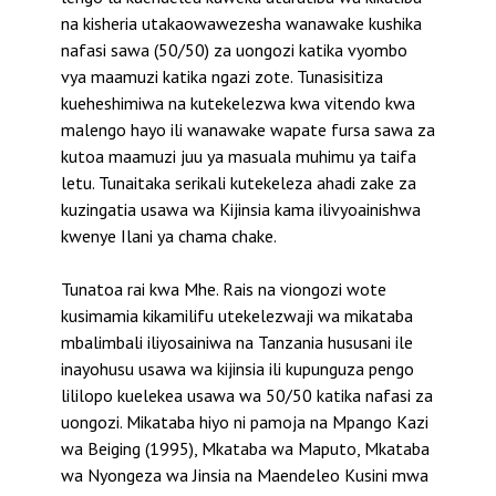
na kisheria utakaowawezesha wanawake kushika
nafasi sawa (50/50) za uongozi katika vyombo
vya maamuzi katika ngazi zote. Tunasisitiza
kueheshimiwa na kutekelezwa kwa vitendo kwa
malengo hayo ili wanawake wapate fursa sawa za
kutoa maamuzi juu ya masuala muhimu ya taifa
letu. Tunaitaka serikali kutekeleza ahadi zake za
kuzingatia usawa wa Kijinsia kama ilivyoainishwa
kwenye Ilani ya chama chake.
Tunatoa rai kwa Mhe. Rais na viongozi wote
kusimamia kikamilifu utekelezwaji wa mikataba
mbalimbali iliyosainiwa na Tanzania hususani ile
inayohusu usawa wa kijinsia ili kupunguza pengo
lililopo kuelekea usawa wa 50/50 katika nafasi za
uongozi. Mikataba hiyo ni pamoja na Mpango Kazi
wa Beiging (1995), Mkataba wa Maputo, Mkataba
wa Nyongeza wa Jinsia na Maendeleo Kusini mwa